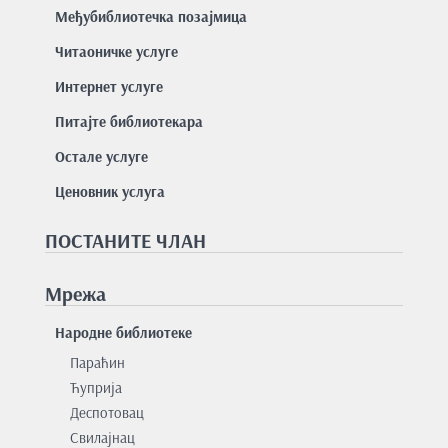
Међубиблиотечка позајмица
Читаоничке услуге
Интернет услуге
Питајте библиотекара
Остале услуге
Ценовник услуга
ПОСТАНИТЕ ЧЛАН
Мрежа
Народне библиотеке
Параћин
Ћуприја
Деспотовац
Свилајнац