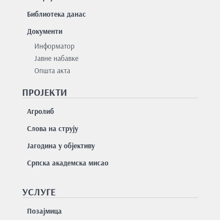
Библиотека данас
Документи
Информатор
Јавне набавке
Општа акта
ПРОЈЕКТИ
Агролиб
Слова на струју
Јагодина у објективу
Српска академска мисао
УСЛУГЕ
Позајмицa