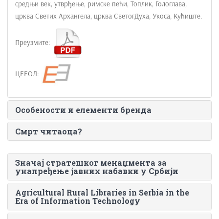
средњи век, утврђење, римске пећи, Топлик, Гологлава,
црква Светих Архангела, црква СветогДуха, Укоса, Кућиште.
Преузмите:
ЦЕЕОЛ:
Особености и елементи бренда
Смрт читаоца?
Значај стратешког менаџмента за
унапређење јавних набавки у Србији
Agricultural Rural Libraries in Serbia in the
Era of Information Technology