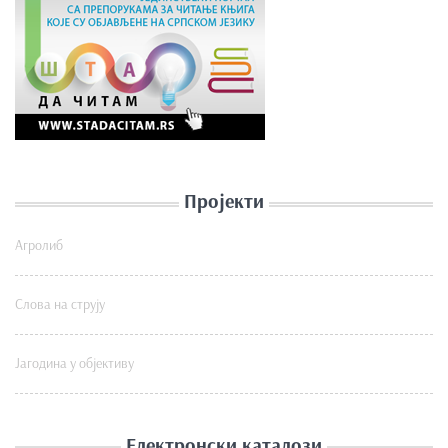
Пројекти
Агролиб
Слова на струју
Јагодина у објективу
Електронски каталози