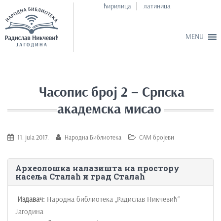
ћирилица
латиница
S
k
i
Часопис број 2 – Српска
p
академска мисао
t
o
m
11. jula 2017.
Народна Библиотека
САМ бројеви
a
i
Археолошка налазишта на простору
n
насеља Сталаћ и град Сталаћ
c
o
Издавач:
Народна библиотека „Радислав Никчевић“
n
Јагодина
t