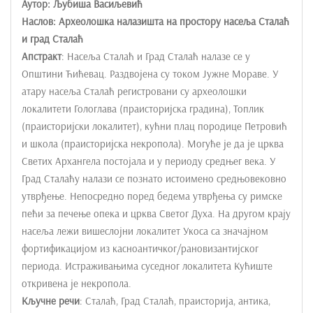
Аутор: Љубиша Васиљевић
e
Наслов: Археолошка налазишта на простору насеља Сталаћ
n
и град Сталаћ
t
Апстракт
: Насеља Сталаћ и Град Сталаћ налазе се у
Општини Ћићевац. Раздвојена су током Јужне Мораве. У
атару насеља Сталаћ регистровани су археолошки
локалитети Гологлава (праисторијска градина), Топлик
(праисторијски локалитет), кућни плац породице Петровић
и школа (праисторијска некропола). Могуће је да је црква
Светих Архангела постојала и у периоду средњег века. У
Град Сталаћу налази се познато истоимено средњовековно
утврђење. Непосредно поред бедема утврђења су римске
пећи за печење опека и црква Светог Духа. На другом крају
насеља лежи вишеслојни локалитет Укоса са значајном
фортификацијом из касноантичког/рановизантијског
периода. Истраживањима суседног локалитета Кућиште
откривена је некропола.
Кључне речи
: Сталаћ, Град Сталаћ, праисторија, антика,