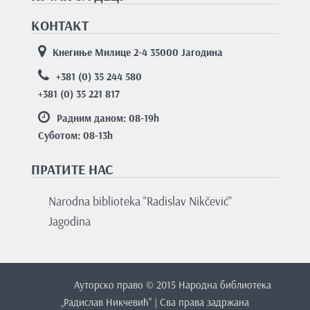
КОНТАКТ
Кнегиње Милице 2-4 35000 Јагодина
+381 (0) 35 244 580
+381 (0) 35 221 817
Радним даном: 08-19
h
Суботом: 08-13
h
ПРАТИТЕ НАС
Nаrodnа bibliotekа "Rаdislаv Nikčević"
Jаgodinа
Ауторско право © 2015 Народна библиотека
„Радислав Никчевић" | Сва права задржана