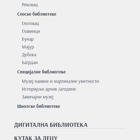
Рековац
Сеоске библиотеке
Глоговац
Главинци
Бунар
Мајур
Дубока
Багрдан
Специјалне библиотеке
Музеј наивне и маргиналне уметности
Историјски архив Јагодине
Завичајни музеј
Школске библиотеке
ДИГИТАЛНА БИБЛИОТЕКА
КУТАК ЗА ДЕЦУ