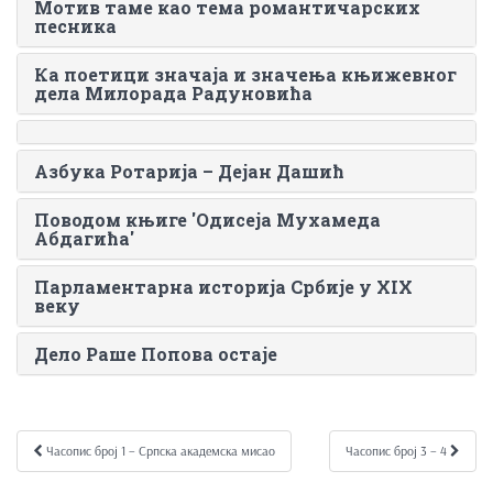
Мотив таме као тема романтичарских
песника
Ка поетици значаја и значења књижевног
дела Милорада Радуновића
Азбука Ротарија – Дејан Дашић
Поводом књиге 'Одисеја Мухамеда
Абдагића'
Парламентарна историја Србије у XIX
веку
Дело Раше Попова остаје
Часопис број 1 – Српска академска мисао
Часопис број 3 – 4
Kretanje članka