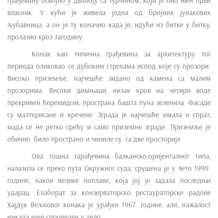
грађевину освојио у двобоју са Турчином, који је био њен први
e
власник. У кући је живела једна од бројних јунакових
n
љубавница, а он је ту коначио када је, идући из битке у битку,
t
пролазио кроз Јагодину.
Конак као типична грађевина за архитектуру тог
периода оликовао се дубоким стрехама испод које су прозори.
Високо приземље, најчешће зидано од камена са малим
прозорима. Високи димњаци, низак кров на четири воде
прекривен ћеремидом, пространа башта пуна зеленила. Фасаде
су малтерисане и кречене. Зграда је најчешће имала и спрат,
мада се не ретко срећу и само приземне зграде. Приземље је
обично било пространо и чиниле су га две просторије.
Ова тошна гарађевина балканско-оријенталног типа,
налазила се преко пута Окружног суда, срушена је у лето 1999.
године, након велике поплаве, која јој је задала последњи
ударац. Елаборат за конзерваторско рестаураторске радове
Хајдук Вељковог конака је урађен 1967. године, али, нажалост
никада није спроведен у дело.