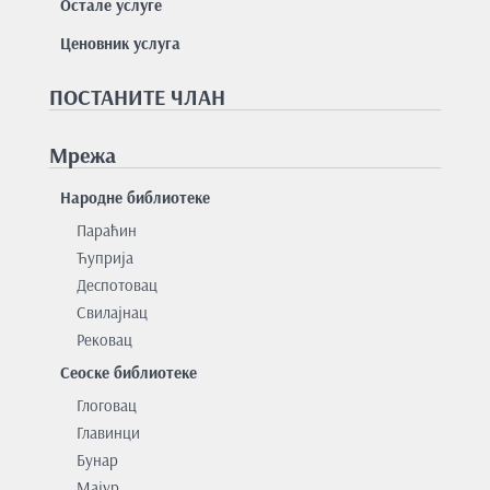
Остале услуге
Ценовник услуга
ПОСТАНИТЕ ЧЛАН
Мрежа
Народне библиотеке
Параћин
Ћуприја
Деспотовац
Свилајнац
Рековац
Сеоске библиотеке
Глоговац
Главинци
Бунар
Мајур