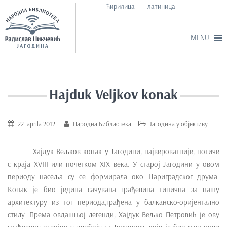
ћирилица
латиница
S
k
i
Hajduk Veljkov konak
p
t
o
22. aprila 2012.
Народна Библиотека
Јагодина у објективу
m
a
Хајдук Вељков конак у Јагодини, највероватније, потиче
i
с краја XVIII или почетком XIX века. У старој Јагодини у овом
n
периоду насеља су се формирала око Цариградског друма.
c
Конак је био једина сачувана грађевина типична за нашу
o
архитектуру из тог периода,грађена у балканско-оријентално
n
стилу. Према овдашњој легенди, Хајдук Вељко Петровић је ову
t