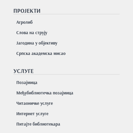
ПРОЈЕКТИ
Агролиб
Слова на струју
Јагодина у објективу
Српска академска мисао
УСЛУГЕ
Позајмицa
Међубиблиотечка позајмица
Читаоничке услуге
Интернет услуге
Питајте библиотекара