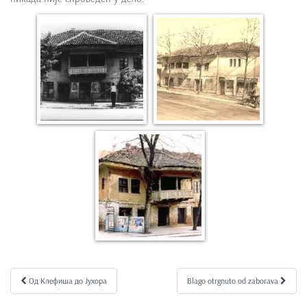
Од Клефиша до Јухора
Blago otrgnuto od zaborava
Kretanje članka