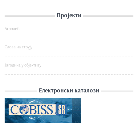
Пројекти
Агролиб
Слова на струју
Јагодина у објективу
Електронски каталози