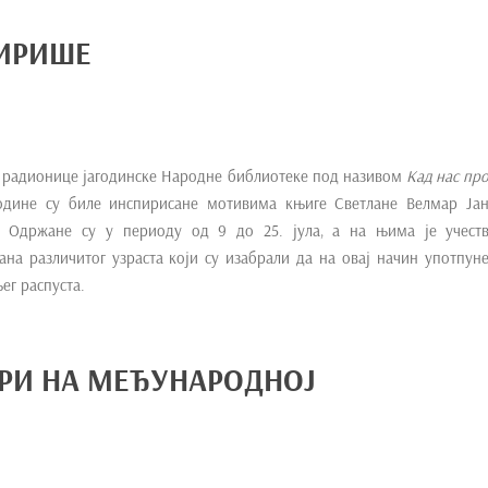
ПИРИШЕ
 радионице јагодинске Народне библиотеке под називом
Кад нас пр
дине су биле инспирисане мотивима књиге Светлане Велмар Ја
. Одржане су у периоду од 9 до 25. јула, а на њима је учест
на различитог узраста који су изабрали да на овај начин употпуне
ег распуста.
РИ НА МЕЂУНАРОДНОЈ