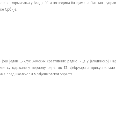
ре и информисања у Влади РС и господина Владимира Пиштала, упра
ке Србије.
е још један циклус Зимских креативних радионица у јагодинској На
ице су одржане у периоду од 4. до 13. фебруара а присуствовало
ика предшколског и млађешколског узраста.