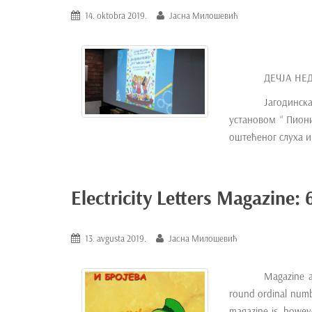
14. oktobra 2019.
Јасна Милошевић
ДЕЧЈА НЕ
Јагодинс
установом “ Пион
оштећеног слуха и
Electricity Letters Magazine: 
13. avgusta 2019.
Јасна Милошевић
Magazine a
round ordinal numbe
magazine is, however