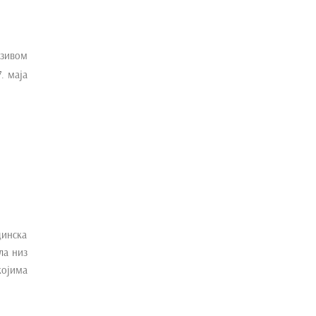
азивом
7. маја
динска
ла низ
којима