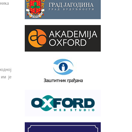
вника
родној
 им је