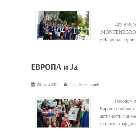
Друга међ
„
MONTENEGRO – L
у Националној биб
ЕВРОПА и Ја
20. maja 2019.
Јасна Милошевић
Поводом о
Народна библиотек
активности с циљ
се њихово заједн