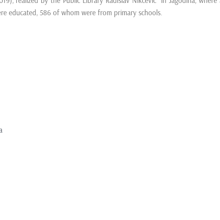
019), realized by the Public Library Radislav Nikcevic in Jagodina, where 
re educated, 586 of whom were from primary schools.
a