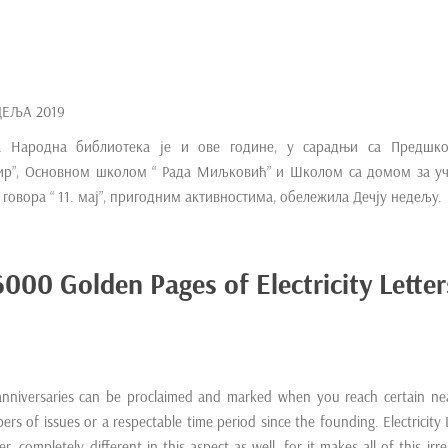
ДЕЉА 2019
ка Народна библиотека је и ове године, у сарадњи са Предшко
ир”, Основном школом “ Рада Миљковић” и Школом са домом за у
 говора “ 11. мај”, пригодним активностима, обележила Дечју недељу.
6000 Golden Pages of Electricity Letter
nniversaries can be proclaimed and marked when you reach certain ne
rs of issues or a respectable time period since the founding. Electricity 
, completely different in this aspect as well, for it makes all of this irre