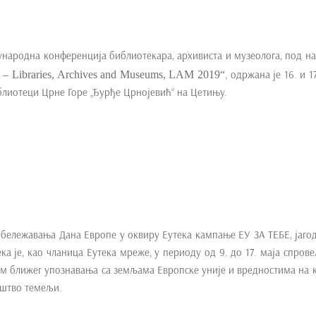
ународна конференција библиотекара, архивиста и музеолога, под н
ibraries, Archives and Museums, LAM 2019“
, одржана је 16. и 1
лиотеци Црне Горе „Ђурђе Црнојевић“ на Цетињу.
бележавања Дана Европе у оквиру Еутека кампање ЕУ ЗА ТЕБЕ, јаго
а је, као чланица Еутека мреже, у периоду од 9. до 17. маја спрове
ем ближег упознавања са земљама Европске уније и вредностима на 
иштво темељи.