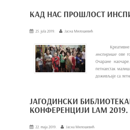
КАД НАС ПРОШЛОСТ ИНС
25. jula 2019.
Јасна Милошевић
Креативне
инспирише
ове го
Очаране наочаре
петнаестак малиша
доживљаје са летњ
ЈАГОДИНСКИ БИБЛИОТЕКА
КОНФЕРЕНЦИЈИ LAM 2019.
22. maja 2019.
Јасна Милошевић