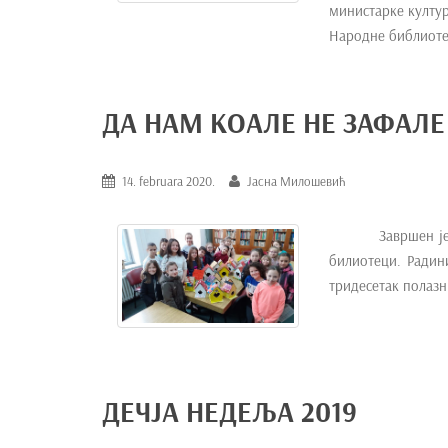
министарке култу
e
Народне библиоте
n
t
ДА НАМ КОАЛЕ НЕ ЗАФАЛЕ
14. februara 2020.
Јасна Милошевић
Завршен ј
билиотеци. Радин
тридесетак полазн
ДЕЧЈА НЕДЕЉА 2019