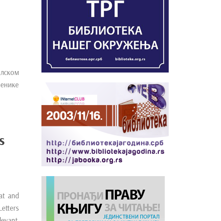
лском
ченике
s
at and
Letters
levant,