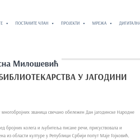
ГЕ
ПОСТАНИТЕ ЧЛАН
ПРОЈЕКТИ
МРЕЖА
ДИГИТАЛН
сна Милошевић
БИБЛИОТЕКАРСТВА У ЈАГОДИНИ
ву многобројних званица свечано обележен Дан јагодинске Народне
ред бројних колега и љубитеља писане речи, присуствовала и
ена из области културе у Републици Србији попут Маје Гојковић,