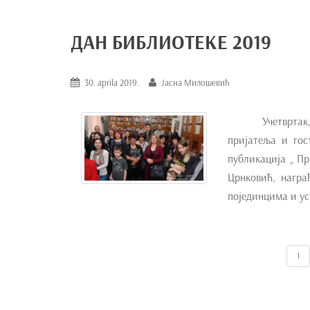
ДАН БИБЛИОТЕКЕ 2019
30. aprila 2019.
Јасна Милошевић
Учетврта
пријатеља и гос
публикација „ Пр
Црнковић, награ
појединцима и у
1
KRETANJE ČLANAKA