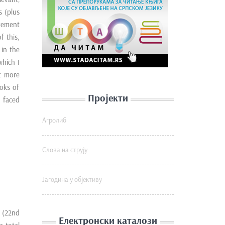
s (plus
evement
f this,
 in the
which I
it more
ooks of
Пројекти
 faced
Агролиб
Слова на струју
Јагодина у објективу
 (22nd
Електронски каталози