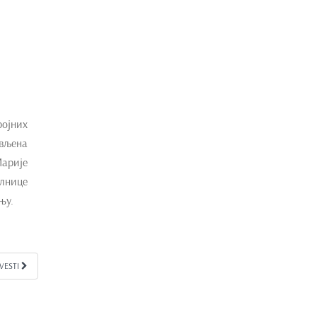
ојних
ављена
Марије
алнице
њу.
 VESTI