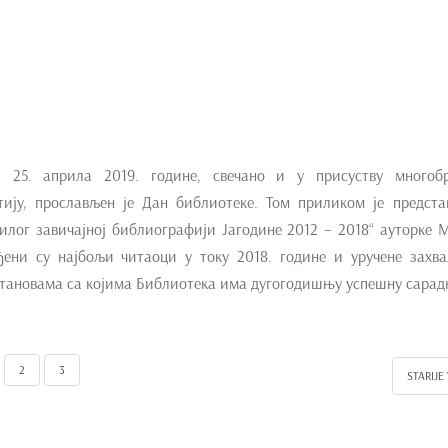
к, 25. априла 2019. године, свечано и у присуству многобр
тију, прослављен је Дан библиотеке. Том приликом је предст
илог завичајној библиографији Јагодине 2012 – 2018“ ауторке 
ђени су најбољи читаоци у току 2018. године и уручене захв
становама са којима Библиотека има дугогодишњу успешну сарад
2
3
STARIJE