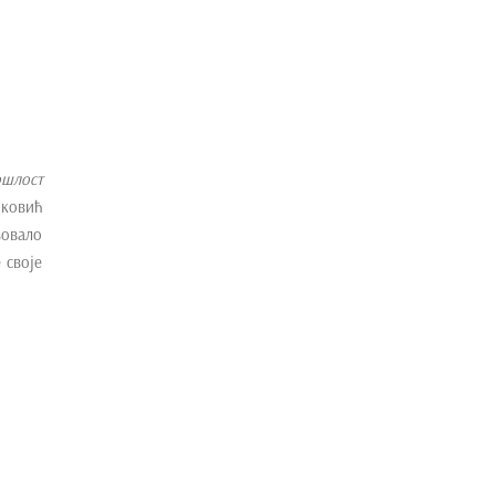
ошлост
нковић
вовало
 своје