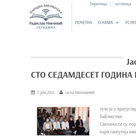
ћирилица
латиница
ПОЧЕТНА
О НАМА
УСЛУ
S
k
i
p
Ја
t
СТО СЕДАМДЕСЕТ ГОДИНА 
o
m
a
7. jula 2021.
Јасна Милошевић
i
n
Јуче је у присуст
c
библиотеке.
o
Свечаности су, по
n
најистакнутија им
t