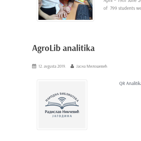
April – 19th June 2
of 799 students we
AgroLib analitika
12. avgusta 2019.
Јасна Милошевић
QR Analitik