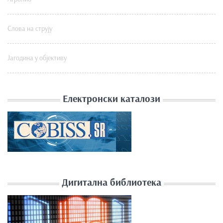
Слова на струју
Јагодина у објективу
Електронски каталози
Дигитална библиотека