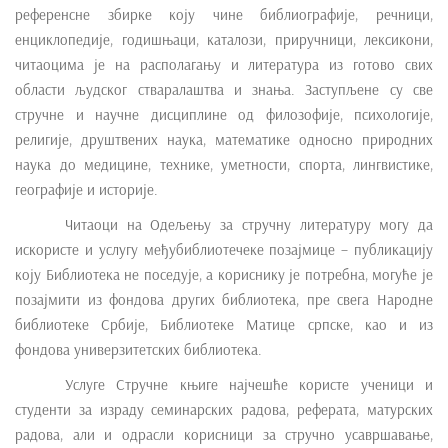
референсне збирке коју чине библиографије, речници,
e
енциклопедије, годишњаци, каталози, приручници, лексикони,
n
читаоцима је на располагању и литература из готово свих
t
области људског стваралаштва и знања. Заступљене су све
стручне и научне дисциплине од филозофије, психологије,
религије, друштвених наука, математике односно природних
наука до медицине, технике, уметности, спорта, лингвистике,
географије и историје.
Читаоци на Одељењу за стручну литературу могу да
искористе и услугу међубиблиотечеке позајмице – публикацију
коју Библиотека не поседује, а кориснику је потребна, могуће је
позајмити из фондова других библиотека, пре свега Народне
библиотеке Србије, Библиотеке Матице српске, као и из
фондова универзитетских библиотека.
Услуге Стручне књиге најчешће користе ученици и
студенти за израду семинарских радова, реферата, матурских
радова, али и одрасли корисници за стручно усавршавање,