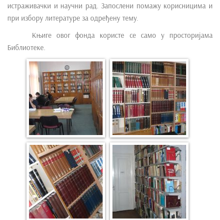
истраживачки и научни рад. Запослени помажу корисницима и
при избору литературе за одређену тему.
Књиге овог фонда користе се само у просторијама
Библиотеке.