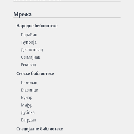
Мрежа
Народне библиотеке
Параћин
Ћуприја
Деспотовац
Свилајнац
Рековац
Сеоске библиотеке
Глоговац
Главинци
Бунар
Мајур
Дубока
Багрдан
Специјалне библиотеке