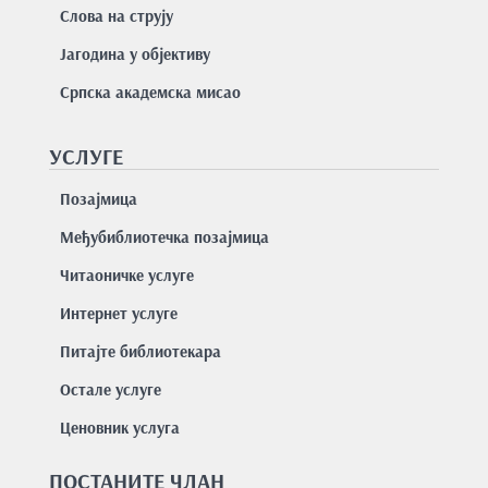
Слова на струју
Јагодина у објективу
Српска академска мисао
УСЛУГЕ
Позајмицa
Међубиблиотечка позајмица
Читаоничке услуге
Интернет услуге
Питајте библиотекара
Остале услуге
Ценовник услуга
ПОСТАНИТЕ ЧЛАН