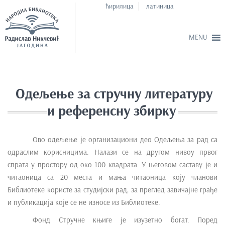
ћирилица
латиница
S
k
i
Одељење за стручну литературу
p
и референсну збирку
t
o
m
Ово одељење је организациони део Одељења за рад са
a
одраслим корисницима. Налази се на другом нивоу првог
i
спрата у простору од око 100 квадрата. У његовом саставу је и
n
читаоница са 20 места и мања читаоница коју чланови
c
Библиотеке користе за студијски рад, за преглед завичајне грађе
o
и публикација које се не износе из Библиотеке.
n
Фонд Стручне књиге је изузетно богат. Поред
t