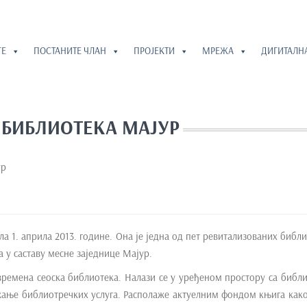
ГЕ
ПОСТАНИТЕ ЧЛАН
ПРОЈЕКТИ
МРЕЖА
ДИГИТАЛН
 БИБЛИОТЕКА МАЈУР
ур
а 1. априла 2013. године. Она је једна од пет ревитализованих библи
 у саставу месне заједнице Мајур.
времена сеоска библиотека. Налази се у уређеном простору са библ
жање библиотречких услуга. Располаже актуелним фондом књига како