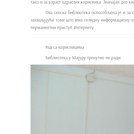
тако и за узраст одраслих корисника. Значајан део 
e
Ова сеоска библиотека оспособљена је и за
n
захваљујући томе што има солидну информациону и 
t
перманентни приступ Интернету.
Рад са корисницима
Библиотека у Мајуру тренутно не ради.