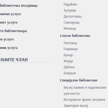
Параћин
библиотечка позајмица
Ћуприја
оничке услуге
Деспотовац
нет услуге
Свилајнац
Рековац
јте библиотекара
Сеоске библиотеке
е услуге
Глоговац
вник услуга
Главинци
Бунар
АНИТЕ ЧЛАН
Мајур
Дубока
Багрдан
Специјалне библиотеке
Музеј наивне и маргиналне
уметности
Историјски архив Јагодине
Завичајни музеј