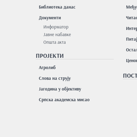
Библиотека данас
Међу
Документи
Чита
Информатор
Интер
Јавне набавке
Пита
Општа акта
Остал
ПРОЈЕКТИ
Цено
Агролиб
ПОСТ
Слова на струју
Јагодина у објективу
Српска академска мисао