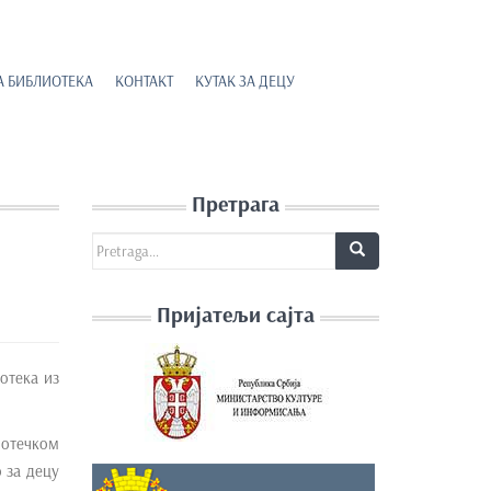
А БИБЛИОТЕКА
КОНТАКТ
КУТАК ЗА ДЕЦУ
Претрага
Search for:
Пријатељи сајта
отека из
иотечком
 за децу