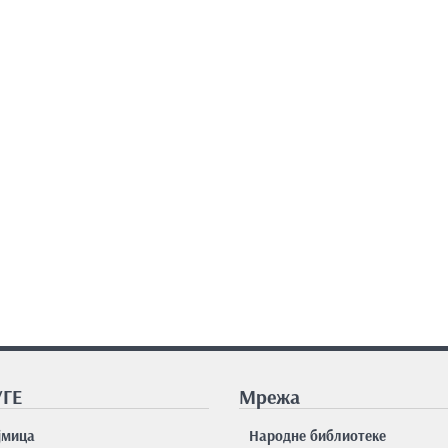
ГЕ
Мрежа
јмицa
Народне библиотеке