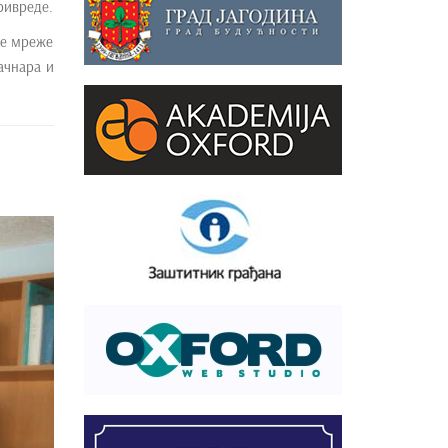
ривреде.
ке мреже
ачнара и