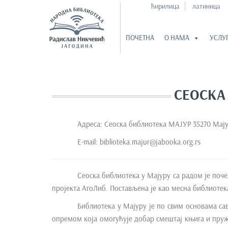
ћирилица
латиница
ПОЧЕТНА
О НАМА
УСЛУ
S
k
i
СЕОСКА
p
t
o
Адреса: Сеоска библиотека МАЈУР 35270 Мај
m
E-mail:
biblioteka.majur@jabooka.org.rs
a
i
n
Сеоска библиотека у Мајуру са радом је почел
c
пројекта АгоЛиб. Постављена је као месна библиотека
o
Библиотека у Мајуру је по свим основама са
n
опремом која омогућује добар смештај књига и пру
t