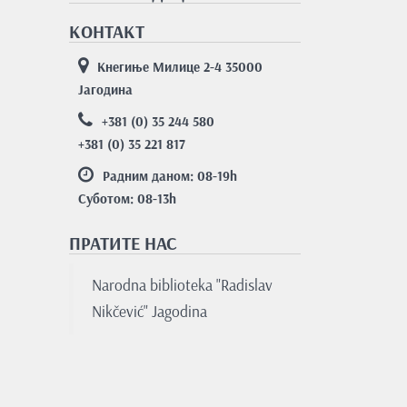
КОНТАКТ
Кнегиње Милице 2-4 35000
Јагодина
+381 (0) 35 244 580
+381 (0) 35 221 817
Радним даном: 08-19
h
Суботом: 08-13
h
ПРАТИТЕ НАС
Nаrodnа bibliotekа "Rаdislаv
Nikčević" Jаgodinа