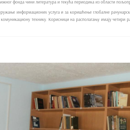
књижног фонда чини литература и текућа периодика из области пољоп
 пружање информационих услуга и за коришћење глобалне рачунарс
комуникациону технику. Корисници на располагању имају четири р