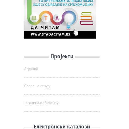
Пројекти
Агролиб
Слова на струју
Јагодина у објективу
Електронски каталози