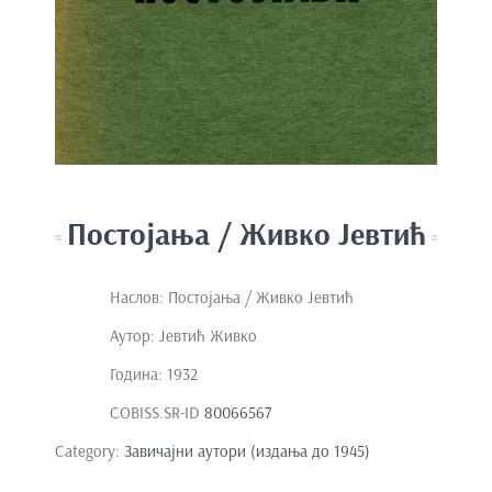
e
n
t
Постојања / Живко Јевтић
Наслов: Постојања / Живко Јевтић
Аутор: Јевтић Живко
Година: 1932
COBISS.SR-ID
80066567
Category:
Завичајни аутори (издања до 1945)