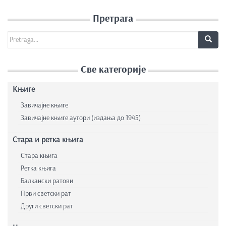
Претрага
Search for:
Све категорије
Књиге
Завичајне књиге
Завичајне књиге аутори (издања до 1945)
Стара и ретка књига
Стара књига
Ретка књига
Балкански ратови
Први светски рат
Други светски рат