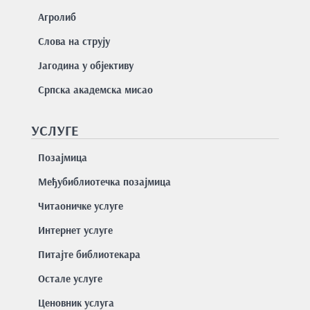
Агролиб
Слова на струју
Јагодина у објективу
Српска академска мисао
УСЛУГЕ
Позајмицa
Међубиблиотечка позајмица
Читаоничке услуге
Интернет услуге
Питајте библиотекара
Остале услуге
Ценовник услуга