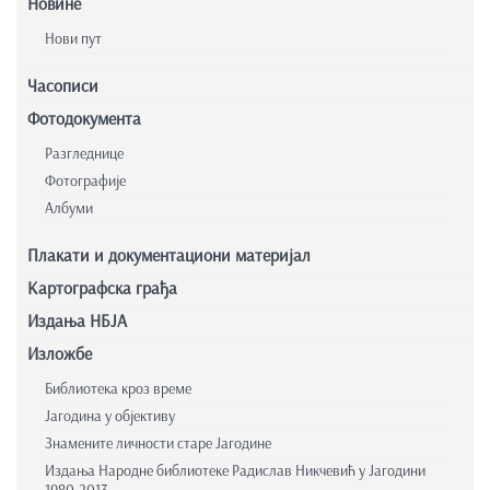
Новине
Нови пут
Часописи
Фотодокумента
Разгледнице
Фотографије
Албуми
Плакати и документациони материјал
Картографска грађа
Издања НБЈА
Изложбе
Библиотека кроз време
Јагодина у објективу
Знамените личности старе Јагодине
Издања Народне библиотеке Радислав Никчевић у Јагодини