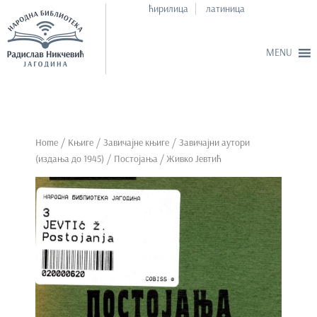
ћирилица
латиница
S
k
i
p
Home
/
Књиге
/
Завичајне књиге
/
Завичајни аутори
t
(издања до 1945)
/ Постојања / Живко Јевтић
o
m
a
i
n
c
o
n
t