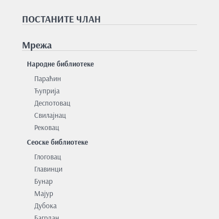
ПОСТАНИТЕ ЧЛАН
Мрежа
Народне библиотеке
Параћин
Ћуприја
Деспотовац
Свилајнац
Рековац
Сеоске библиотеке
Глоговац
Главинци
Бунар
Мајур
Дубока
Багрдан