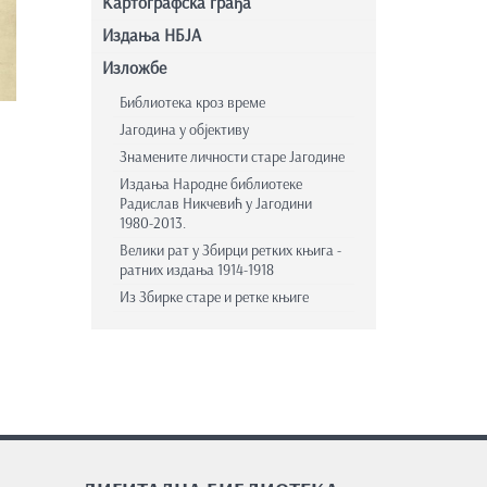
Картографска грађа
Издања НБЈА
Изложбе
Библиотека кроз време
Јагодина у објективу
Знамените личности старе Јагодине
Издања Народне библиотеке
Радислав Никчевић у Јагодини
1980-2013.
Велики рат у Збирци ретких књига -
ратних издања 1914-1918
Из Збирке старе и ретке књиге