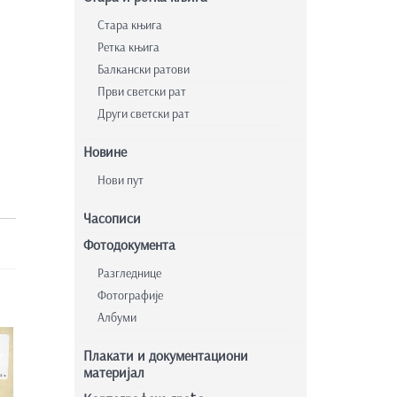
Стара књига
Ретка књига
Балкански ратови
Први светски рат
Други светски рат
Новине
Нови пут
Часописи
Фотодокумента
Разгледнице
Фотографије
Албуми
Плакати и документациони
материјал