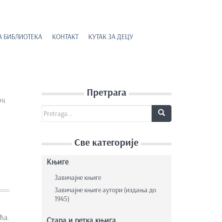
А БИБЛИОТЕКА
КОНТАКТ
КУТАК ЗА ДЕЦУ
Претрага
ац
Search for:
Све категорије
Књиге
Завичајне књиге
Завичајне књиге аутори (издања до
1945)
ћа.
Стара и ретка књига