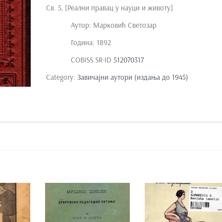
Св. 5, [Реални правац у науци и животу]
Аутор: Марковић Светозар
Година: 1892
COBISS.SR-ID
512070317
Category:
Завичајни аутори (издања до 1945)