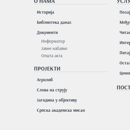
О НАМА
УСЛУ
Историја
Поза
Библиотека данас
Међу
Документи
Чита
Информатор
Интер
Јавне набавке
Пита
Општа акта
Остал
ПРОЈЕКТИ
Цено
Агролиб
ПОСТ
Слова на струју
Јагодина у објективу
Српска академска мисао