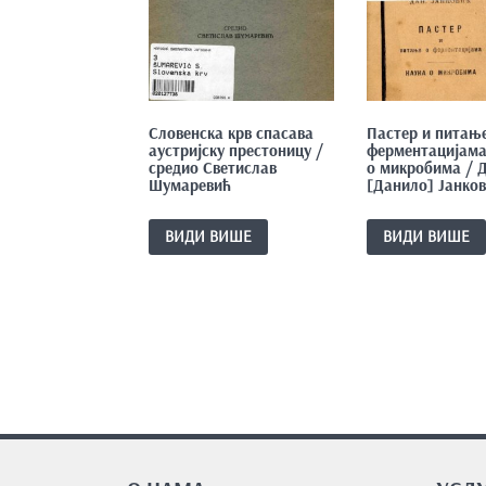
Словенска крв спасава
Пастер и питањ
аустријску престоницу /
ферментацијама
средио Светислав
о микробима / Д
Шумаревић
[Данило] Јанко
ВИДИ ВИШЕ
ВИДИ ВИШЕ