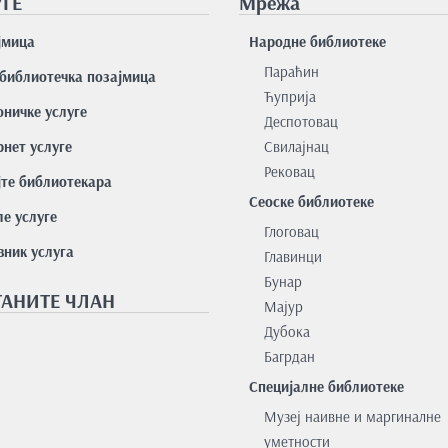
ГЕ
Мрежа
јмицa
Народне библиотеке
Параћин
библиотечка позајмица
Ћуприја
оничке услуге
Деспотовац
нет услуге
Свилајнац
Рековац
јте библиотекара
Сеоске библиотеке
е услуге
Глоговац
вник услуга
Главинци
Бунар
АНИТЕ ЧЛАН
Мајур
Дубока
Багрдан
Специјалне библиотеке
Музеј наивне и маргиналне
уметности