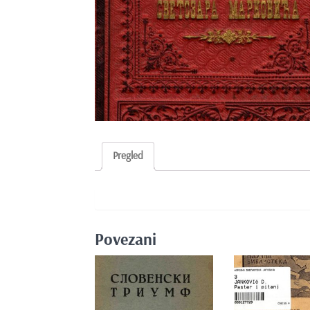
e
n
t
Pregled
Povezani