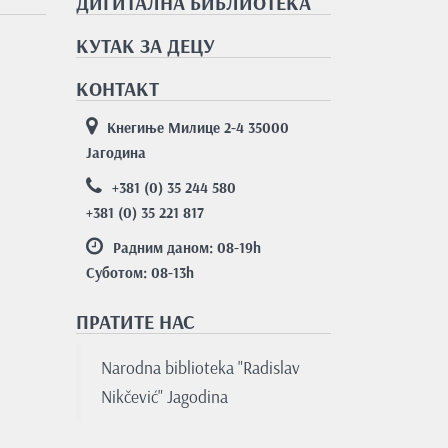
ДИГИТАЛНА БИБЛИОТЕКА
КУТАК ЗА ДЕЦУ
КОНТАКТ
Кнегиње Милице 2-4 35000
Јагодина
+381 (0) 35 244 580
+381 (0) 35 221 817
Радним даном: 08-19
h
Суботом: 08-13
h
ПРАТИТЕ НАС
Nаrodnа bibliotekа "Rаdislаv
Nikčević" Jаgodinа