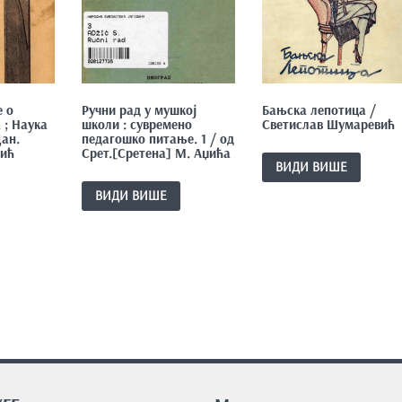
е о
Ручни рад у мушкој
Бањска лепотица /
 ; Наука
школи : сувремено
Светислав Шумаревић
ан.
педагошко питање. 1 / од
вић
Срет.[Сретена] М. Аџића
ВИДИ ВИШЕ
ВИДИ ВИШЕ