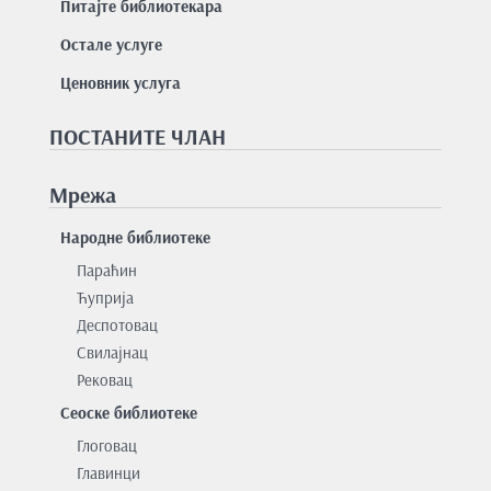
Питајте библиотекара
Остале услуге
Ценовник услуга
ПОСТАНИТЕ ЧЛАН
Мрежа
Народне библиотеке
Параћин
Ћуприја
Деспотовац
Свилајнац
Рековац
Сеоске библиотеке
Глоговац
Главинци