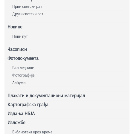
Први светски рат
Други светски рат
Новине
Нови пут
Часописи
Фотодокумента
Разгледнице
Фотографије
Албуми
Плакати и документациони материјал
Картографска грађа
Издања НБЈА
Изложбе
Библиотека кроз време