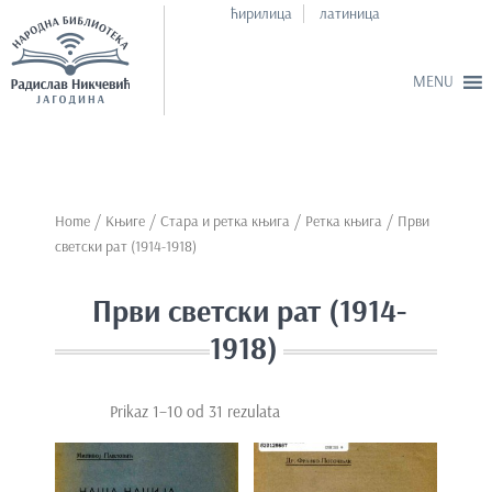
ћирилица
латиница
S
k
i
p
Home
/
Књиге
/
Стара и ретка књига
/
Ретка књига
/ Први
t
светски рат (1914-1918)
o
m
Први светски рат (1914-
a
1918)
i
n
c
Prikaz 1–10 od 31 rezulata
o
n
t