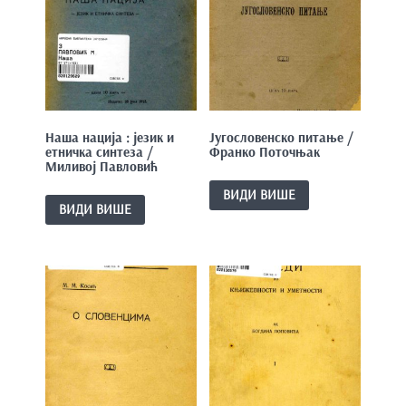
e
n
t
Наша нација : језик и
Југословенско питање /
етничка синтеза /
Франко Поточњак
Миливој Павловић
ВИДИ ВИШЕ
ВИДИ ВИШЕ