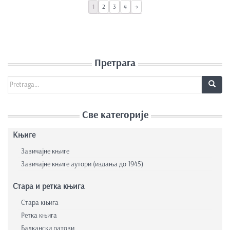
1
2
3
4
→
Претрага
Search for:
Све категорије
Књиге
Завичајне књиге
Завичајне књиге аутори (издања до 1945)
Стара и ретка књига
Стара књига
Ретка књига
Балкански ратови