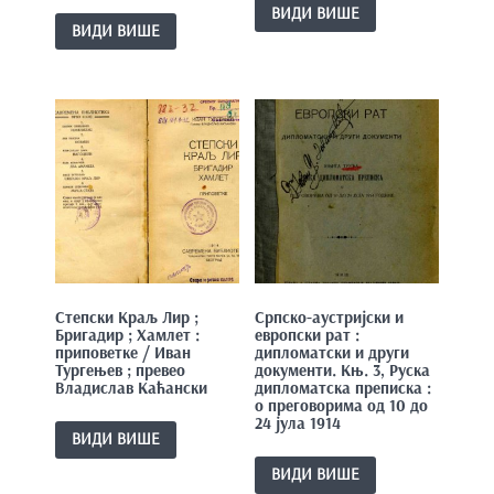
ВИДИ ВИШЕ
ВИДИ ВИШЕ
Степски Краљ Лир ;
Српско-аустријски и
Бригадир ; Хамлет :
европски рат :
приповетке / Иван
дипломатски и други
Тургењев ; превео
документи. Књ. 3, Руска
Владислав Каћански
дипломатска преписка :
о преговорима од 10 до
24 јула 1914
ВИДИ ВИШЕ
ВИДИ ВИШЕ