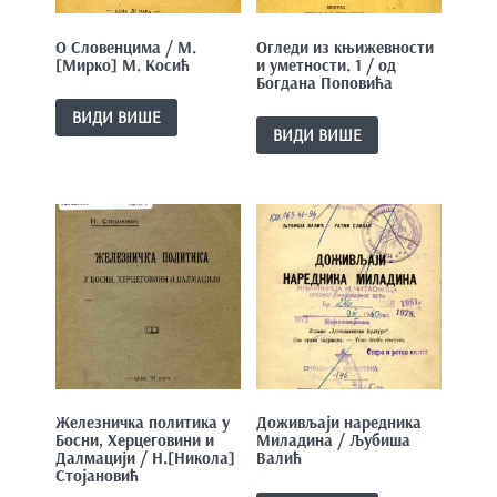
О Словенцима / М.
Огледи из књижевности
[Мирко] М. Косић
и уметности. 1 / од
Богдана Поповића
ВИДИ ВИШЕ
ВИДИ ВИШЕ
Железничка политика у
Доживљаји наредника
Босни, Херцеговини и
Миладина / Љубиша
Далмацији / Н.[Никола]
Валић
Стојановић