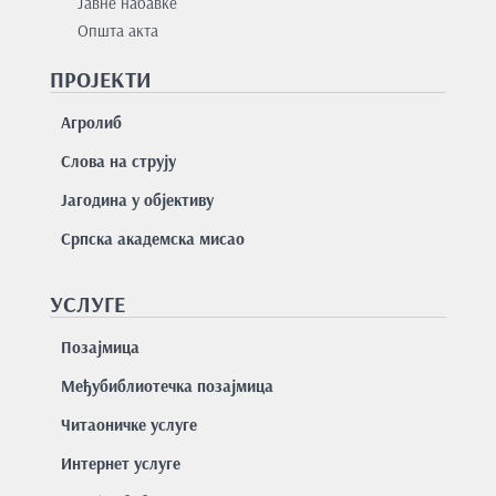
Јавне набавке
Општа акта
ПРОЈЕКТИ
Агролиб
Слова на струју
Јагодина у објективу
Српска академска мисао
УСЛУГЕ
Позајмицa
Међубиблиотечка позајмица
Читаоничке услуге
Интернет услуге