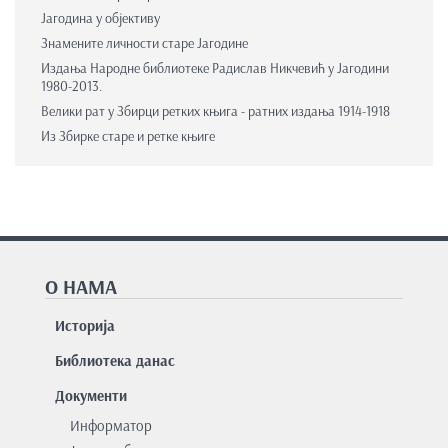
Јагодина у објективу
Знамените личности старе Јагодине
Издања Народне библиотеке Радислав Никчевић у Јагодини
1980-2013.
Велики рат у Збирци ретких књига - ратних издања 1914-1918
Из Збирке старе и ретке књиге
О НАМА
Историја
Библиотека данас
Документи
Информатор