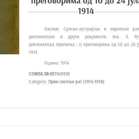
преговорима од 10 до 24 јул
1914
Наслов: Српско-аустријски и европски ра
дипломатски и други документи. Књ. 3, Ру
дипломатска преписка : о преговорима од 10 до 24 ј
1914
Година: 1914
COBISS.SR-ID
7569159
Category:
Први светски рат (1914-1918)