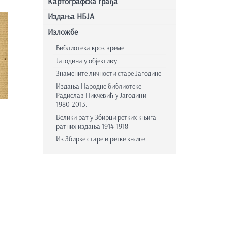
Картографска грађа
Издања НБЈА
Изложбе
Библиотека кроз време
Јагодина у објективу
Знамените личности старе Јагодине
Издања Народне библиотеке
Радислав Никчевић у Јагодини
1980-2013.
Велики рат у Збирци ретких књига -
ратних издања 1914-1918
Из Збирке старе и ретке књиге