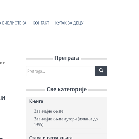
А БИБЛИОТЕКА
КОНТАКТ
КУТАК ЗА ДЕЦУ
Претрага
и и
Search for:
Све категорије
ки
Књиге
Завичајне књиге
Завичајне књиге аутори (издања до
1945)
Стара и ретка књига