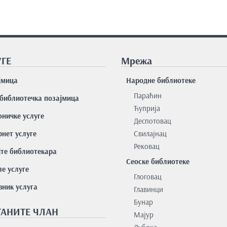
ГЕ
Мрежа
јмицa
Народне библиотеке
Параћин
библиотечка позајмица
Ћуприја
оничке услуге
Деспотовац
нет услуге
Свилајнац
Рековац
јте библиотекара
Сеоске библиотеке
е услуге
Глоговац
вник услуга
Главинци
Бунар
АНИТЕ ЧЛАН
Мајур