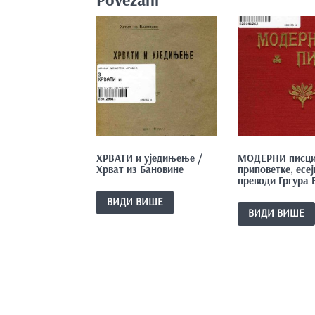
ХРВАТИ и уједињење /
МОДЕРНИ писци 
Хрват из Бановине
приповетке, есеј
преводи Гргура 
ВИДИ ВИШЕ
ВИДИ ВИШЕ