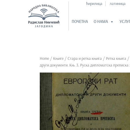
ћирилица
латиница
ПОЧЕТНА
О НАМА
УСЛУ
S
k
i
p
Home
/
Књиге
/
Стара и ретка књига
/
Ретка књига
t
други документи. Књ. 3, Руска дипломатска преписка :
o
m
a
i
n
c
o
n
t