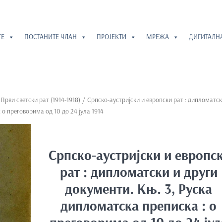
ГЕ
ПОСТАНИТЕ ЧЛАН
ПРОЈЕКТИ
МРЕЖА
ДИГИТАЛН
/
Први светски рат (1914-1918)
/ Српско-аустријски и европски рат : дипломатск
 о преговорима од 10 до 24 јула 1914
Српско-аустријски и европс
рат : дипломатски и други
документи. Књ. 3, Руска
дипломатска преписка : о