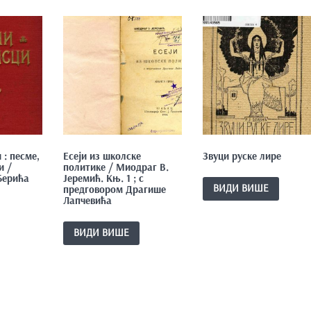
: песме,
Есеји из школске
Звуци руске лире
и /
политике / Миодраг В.
Берића
Јеремић. Књ. 1 ; с
ВИДИ ВИШЕ
предговором Драгише
Лапчевића
ВИДИ ВИШЕ