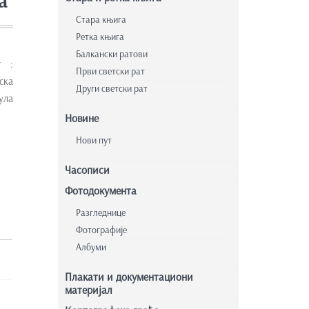
а
Стара књига
Ретка књига
Балкански ратови
т :
Први светски рат
ска
Други светски рат
ула
Новине
Нови пут
Часописи
Фотодокумента
Разгледнице
Фотографије
Албуми
Плакати и документациони
материјал