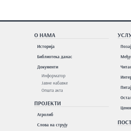
О НАМА
УСЛУ
Историја
Поза
Библиотека данас
Међу
Документи
Чита
Информатор
Интер
Јавне набавке
Пита
Општа акта
Остал
ПРОЈЕКТИ
Цено
Агролиб
ПОСТ
Слова на струју