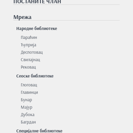
ПОСТАНИТЕ ЧЛАН
Мрежа
Народне библиотеке
Параћин
Ћуприја
Деспотовац
Свилајнац
Рековац
Сеоске библиотеке
Глоговац
Главинци
Бунар
Мајур
Дубока
Багрдан
Специјалне библиотеке