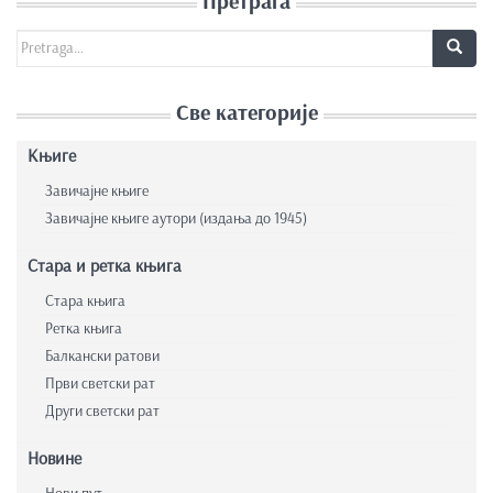
Претрага
Search for:
Све категорије
Књиге
Завичајне књиге
Завичајне књиге аутори (издања до 1945)
Стара и ретка књига
Стара књига
Ретка књига
Балкански ратови
Први светски рат
Други светски рат
Новине