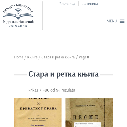
ћирилица
латиница
S
k
i
p
Home
/
Књиге
/ Стара и ретка књига / Page 8
t
o
Стара и ретка књига
m
a
i
Prikaz 71–80 od 94 rezulata
n
c
o
n
t