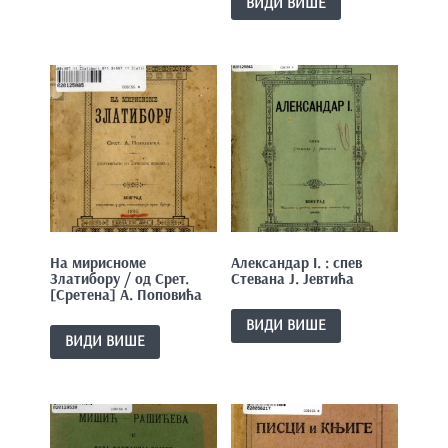
ВИДИ ВИШЕ
На мирисноме
Александар I. : спев
Златибору / од Срет.
Стевана Ј. Јевтића
[Сретена] А. Поповића
ВИДИ ВИШЕ
ВИДИ ВИШЕ