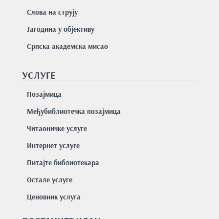
Слова на струју
Јагодина у објективу
Српска академска мисао
УСЛУГЕ
Позајмицa
Међубиблиотечка позајмица
Читаоничке услуге
Интернет услуге
Питајте библиотекара
Остале услуге
Ценовник услуга