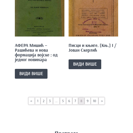
АФЕРА Мишић –
Писци и књиге. [Књ.] I /
Рашићева и нова
Јован Скерлић
формација војске : од
једног новинара
ВИДИ ВИШЕ
ВИДИ ВИШЕ
←
1
2
3
…
5
6
7
8
9
10
→