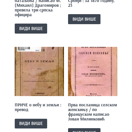
батаљона / написао М.
Србији : за 1870 годину.
[Михаил] Драгомиров ;
23
превела три српска
официра
ВИДИ ВИШЕ
ВИДИ ВИШЕ
ПРИЧЕ о небу и земљи :
Прва посланица селском
превод
женскињу / по
француском написао
Јован Милинковић
ВИДИ ВИШЕ