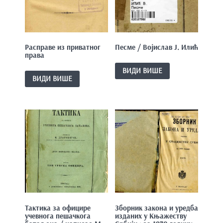
e
n
t
Расправе из приватног
Песме / Војислав Ј. Илић
права
ВИДИ ВИШЕ
ВИДИ ВИШЕ
Тактика за официре
Зборник закона и уредба
учевнога пешачкога
изданих у Књажеству