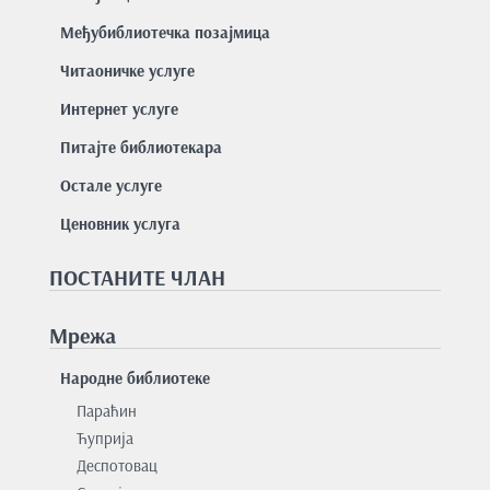
Међубиблиотечка позајмица
Читаоничке услуге
Интернет услуге
Питајте библиотекара
Остале услуге
Ценовник услуга
ПОСТАНИТЕ ЧЛАН
Мрежа
Народне библиотеке
Параћин
Ћуприја
Деспотовац