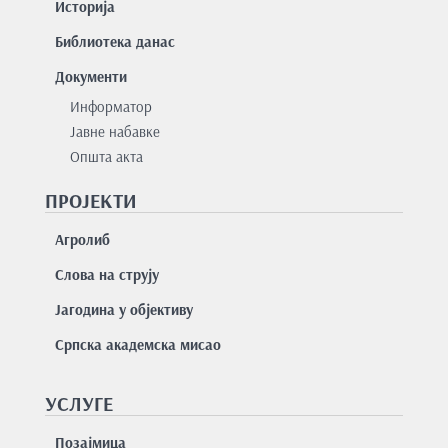
Историја
Библиотека данас
Документи
Информатор
Јавне набавке
Општа акта
ПРОЈЕКТИ
Агролиб
Слова на струју
Јагодина у објективу
Српска академска мисао
УСЛУГЕ
Позајмицa