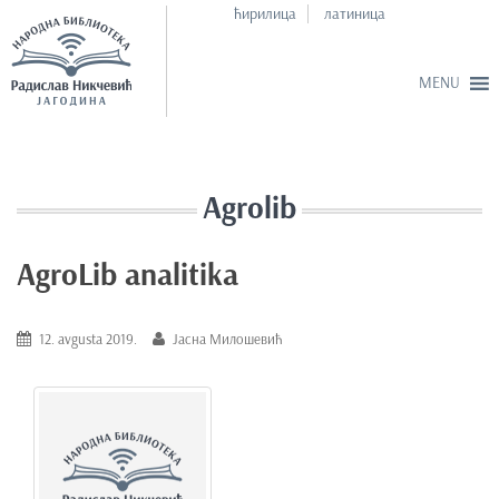
ћирилица
латиница
S
k
i
Agrolib
p
t
AgroLib analitika
o
m
a
12. avgusta 2019.
Јасна Милошевић
i
n
c
o
n
t