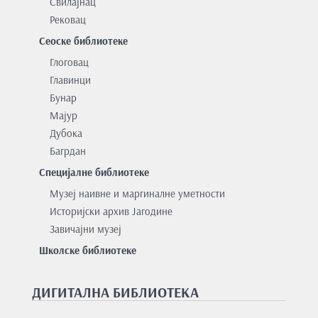
Свилајнац
Рековац
Сеоске библиотеке
Глоговац
Главинци
Бунар
Мајур
Дубока
Багрдан
Специјалне библиотеке
Музеј наивне и маргиналне уметности
Историјски архив Јагодине
Завичајни музеј
Школске библиотеке
ДИГИТАЛНА БИБЛИОТЕКА