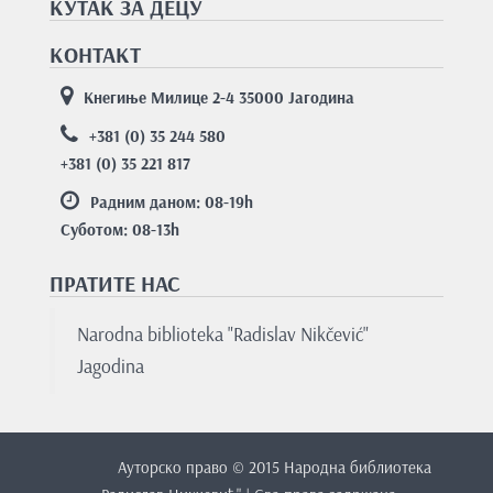
КУТАК ЗА ДЕЦУ
КОНТАКТ
Кнегиње Милице 2-4 35000 Јагодина
+381 (0) 35 244 580
+381 (0) 35 221 817
Радним даном: 08-19
h
Суботом: 08-13
h
ПРАТИТЕ НАС
Nаrodnа bibliotekа "Rаdislаv Nikčević"
Jаgodinа
Ауторско право © 2015 Народна библиотека