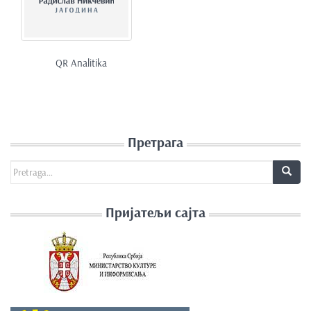
e
n
t
QR Analitika
Претрага
Search for:
Пријатељи сајта