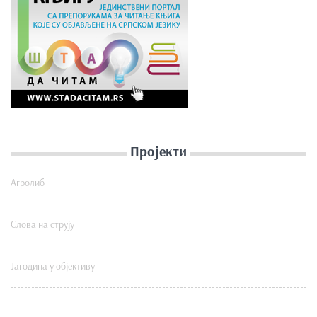
Пројекти
Агролиб
Слова на струју
Јагодина у објективу