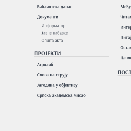
Библиотека данас
Међу
Документи
Чита
Информатор
Интер
Јавне набавке
Пита
Општа акта
Остал
ПРОЈЕКТИ
Цено
Агролиб
ПОСТ
Слова на струју
Јагодина у објективу
Српска академска мисао