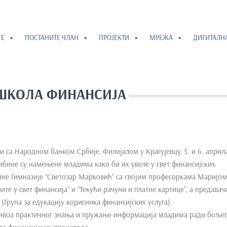
ГЕ
ПОСТАНИТЕ ЧЛАН
ПРОЈЕКТИ
МРЕЖА
ДИГИТАЛН
ШКОЛА ФИНАНСИЈА
и са Народном банком Србије, Филијалом у Крагујевцу, 5. и 6. април
ибине су намењене младима како би их увеле у свет финансијских
дине Гимназије “Светозар Марковић” са својим професоркама Маријом
те у свет финансија” и “Текући рачуни и платне картице”, а предавач
Група за едукацију корисника финансијских услуга).
нивоа практичног знања и пружање информација младима ради бољег