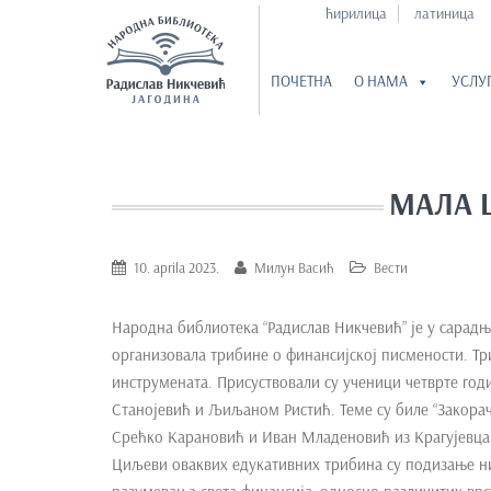
ћирилица
латиница
ПОЧЕТНА
О НАМА
УСЛУ
S
k
i
МАЛА 
p
t
o
10. aprila 2023.
Милун Васић
Вести
m
a
Народна библиотека “Радислав Никчевић” је у сарадњ
i
организовала трибине о финансијској писмености. Тр
n
инструмената. Присуствовали су ученици четврте го
c
Станојевић и Љиљаном Ристић. Теме су биле “Закорачи
o
Срећко Карановић и Иван Младеновић из Крагујевца (
n
Циљеви оваквих едукативних трибина су подизање 
t