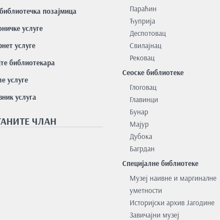
Параћин
библиотечка позајмица
Ћуприја
оничке услуге
Деспотовац
нет услуге
Свилајнац
Рековац
јте библиотекара
Сеоске библиотеке
е услуге
Глоговац
вник услуга
Главинци
Бунар
АНИТЕ ЧЛАН
Мајур
Дубока
Багрдан
Специјалне библиотеке
Музеј наивне и маргиналне
уметности
Историјски архив Јагодине
Завичајни музеј