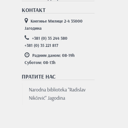
КОНТАКТ
Кнегиње Милице 2-4 35000
Јагодина
+381 (0) 35 244 580
+381 (0) 35 221 817
Радним даном: 08-19
h
Суботом: 08-13
h
ПРАТИТЕ НАС
Nаrodnа bibliotekа "Rаdislаv
Nikčević" Jаgodinа