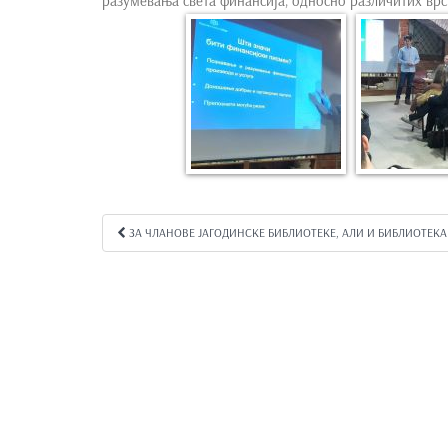
разумевања света финансија, односно различитих врс
e
n
t
ЗА ЧЛАНОВЕ ЈАГОДИНСКЕ БИБЛИОТЕКЕ, АЛИ И БИБЛИОТЕК
Kretanje članka