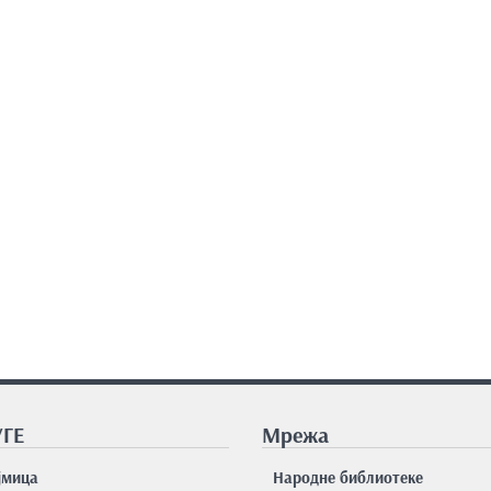
ГЕ
Мрежа
јмицa
Народне библиотеке