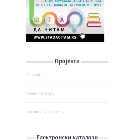
Пројекти
Агролиб
Слова на струју
Јагодина у објективу
Електронски каталози