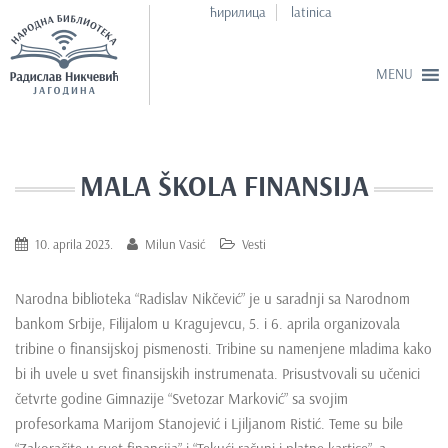
ћирилица
latinica
S
k
i
MALA ŠKOLA FINANSIJA
p
t
o
10. aprila 2023.
Milun Vasić
Vesti
m
a
Narodna biblioteka “Radislav Nikčević” je u saradnji sa Narodnom
i
bankom Srbije, Filijalom u Kragujevcu, 5. i 6. aprila organizovala
n
tribine o finansijskoj pismenosti. Tribine su namenjene mladima kako
c
bi ih uvele u svet finansijskih instrumenata. Prisustvovali su učenici
o
četvrte godine Gimnazije “Svetozar Marković” sa svojim
n
profesorkama Marijom Stanojević i Ljiljanom Ristić. Teme su bile
t