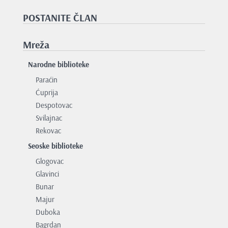
POSTANITE ČLAN
Mreža
Narodne biblioteke
Paraćin
Ćuprija
Despotovac
Svilajnac
Rekovac
Seoske biblioteke
Glogovac
Glavinci
Bunar
Majur
Duboka
Bagrdan