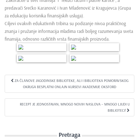
“Zakoračite u svet finansija” i “Tekući računi i platne kartice”, a
e
predavači Srećko Karanović i Ivan Mladenović iz Kragujevca (Grupa
n
za edukaciju korisnika finansijskih usluga).
t
Ciljevi ovakvih edukativnih tribina su podizanje nivoa praktičnog
znanja i pružanje informacija mladima radi boljeg razumevanja sveta
finansija, odnosno različitih vrsta finansijskih proizvoda.
ZA ČLANOVE JAGODINSKE BIBLIOTEKE, ALI I BIBLIOTEKA POMORAVSKOG
Kretanje članka
OKRUGA BESPLATNI ONLAJN KURSEVI AKADEMIJE OKSFORD
RECEPT JE JEDNOSTAVAN, MNOGO NOVIH NASLOVA – MNOGO LJUDI U
BIBLIOTECI!
Pretraga