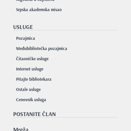
Srpska akademska misao
USLUGE
Pozajmica
Međubibliotečka pozajmica
Čitaoničke usluge
Internet usluge
Pitajte bibliotekara
Ostale usluge
Cenovnik usluga
POSTANITE ČLAN
Mreža