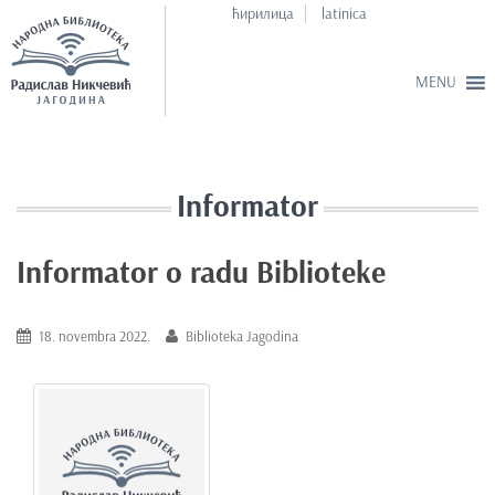
ћирилица
latinica
S
k
i
Informator
p
t
Informator o radu Biblioteke
o
m
a
18. novembra 2022.
Biblioteka Jagodina
i
n
c
o
n
t