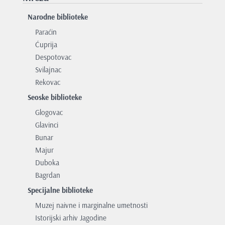
Narodne biblioteke
Paraćin
Ćuprija
Despotovac
Svilajnac
Rekovac
Seoske biblioteke
Glogovac
Glavinci
Bunar
Majur
Duboka
Bagrdan
Specijalne biblioteke
Muzej naivne i marginalne umetnosti
Istorijski arhiv Jagodine