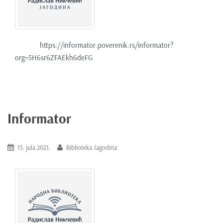
e
n
t
https://informator.poverenik.rs/informator?
org=5H6sr6ZFAEkh6deFG
Informator
15. jula 2021.
Biblioteka Jagodina