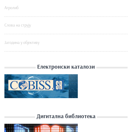
Агролиб
Слова на струју
Јагодина у објективу
Електронски каталози
Дигитална библиотека