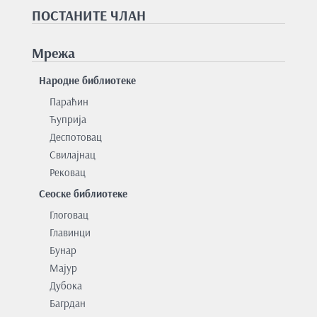
ПОСТАНИТЕ ЧЛАН
Мрежа
Народне библиотеке
Параћин
Ћуприја
Деспотовац
Свилајнац
Рековац
Сеоске библиотеке
Глоговац
Главинци
Бунар
Мајур
Дубока
Багрдан