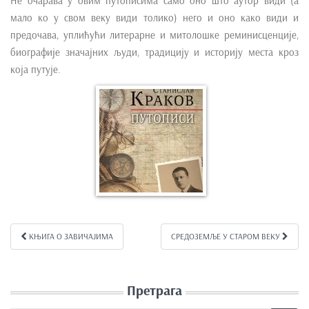
Не очарава у овим путописима само оно што аутор види (а
e
мало ко у свом веку види толико) него и оно како види и
n
предочава, уплићући литерарне и митолошке реминисценције,
t
биографије значајних људи, традицију и историју места кроз
која путује.
КЊИГА О ЗАВИЧАЈИМА
СРЕДОЗЕМЉЕ У СТАРОМ ВЕКУ
Kretanje članka
Претрага