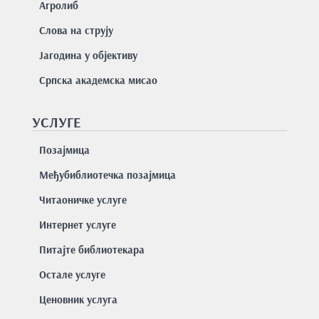
Агролиб
Слова на струју
Јагодина у објективу
Српска академска мисао
УСЛУГЕ
Позајмицa
Међубиблиотечка позајмица
Читаоничке услуге
Интернет услуге
Питајте библиотекара
Остале услуге
Ценовник услуга