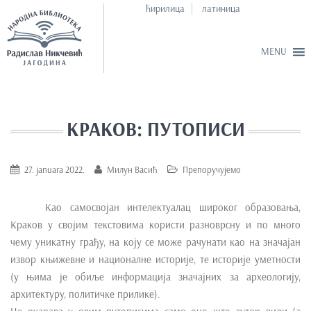
ћирилица
латиница
S
k
i
КРАКОВ: ПУТОПИСИ
p
t
o
27. januara 2022.
Милун Васић
Препоручујемо
m
a
Као самосвојан интелектуалац широког образовања,
i
Краков у својим текстовима користи разноврсну и по много
n
чему уникатну грађу, на коју се може рачунати као на значајан
c
извор књижевне и националне историје, те историје уметности
o
(у њима је обиље информација значајних за археологију,
n
архитектуру, политичке прилике).
t