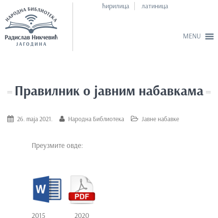
ћирилица
латиница
S
k
i
Правилник о јавним набавкама
p
t
o
26. maja 2021.
Народна Библиотека
Јавне набавке
m
a
Преузмите овде:
i
n
c
o
n
t
2015 2020