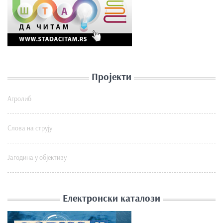
Пројекти
Агролиб
Слова на струју
Јагодина у објективу
Електронски каталози