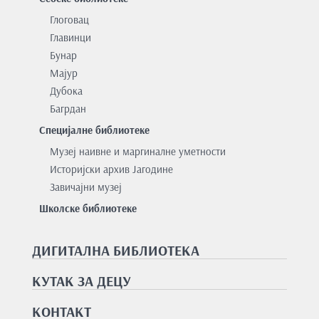
Глоговац
Главинци
Бунар
Мајур
Дубока
Багрдан
Специјалне библиотеке
Музеј наивне и маргиналне уметности
Историјски архив Јагодине
Завичајни музеј
Школске библиотеке
ДИГИТАЛНА БИБЛИОТЕКА
КУТАК ЗА ДЕЦУ
КОНТАКТ