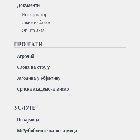
Документи
Информатор
Јавне набавке
Општа акта
ПРОЈЕКТИ
Агролиб
Слова на струју
Јагодина у објективу
Српска академска мисао
УСЛУГЕ
Позајмицa
Међубиблиотечка позајмица