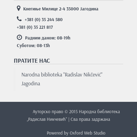
Кнегиње Милице 2-4 35000 Јагодина
+381 (0) 35 244 580
+381 (0) 35 221 817
Радним даном: 08-19
h
Суботом: 08-13
h
ПРАТИТЕ НАС
Nаrodnа bibliotekа "Rаdislаv Nikčević"
Jаgodinа
Ауторско право © 2015 Народна библиотека
„Радислав Никчевић" | Сва права задржана
Powered by
Oxford Web Studio