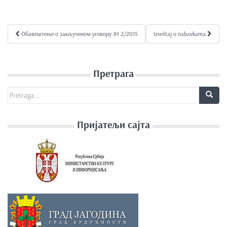
e
n
t
Обавештење о закљученом уговору ЈН 2/2015
Izveštaj o nabavkama
Kretanje članka
Претрага
Search for:
Пријатељи сајта