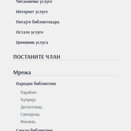
Читаоничке услуге
Интернет услуге
Питајте библиотекара
Остале услуге
Ценовник услуга
ПОСТАНИТЕ ЧЛАН
Мрежа
Народне библиотеке
Параћин
Ћуприја
Деспотовац
Свилајнац
Рековац
Сеоске библиотеке