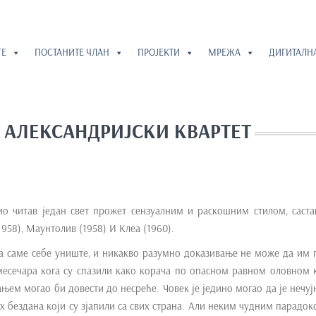
ГЕ
ПОСТАНИТЕ ЧЛАН
ПРОЈЕКТИ
МРЕЖА
ДИГИТАЛН
: АЛЕКСАНДРИЈСКИ КВАРТЕТ
рио читав један свет прожет сензуалним и раскошним стилом, саст
1958), Маунтолив (1958) И Клеа (1960).
да саме себе униште, и никакво разумно доказивање не може да им 
 месечара кога су спазили како корача по опасном равном оловном 
ањем могао би довести до несреће. Човек је једино могао да је нечуј
х бездана који су зјапили са свих страна. Али неким чудним парадок