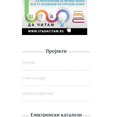
Пројекти
Агролиб
Слова на струју
Јагодина у објективу
Електронски каталози