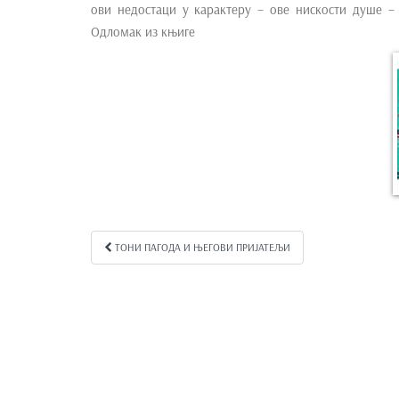
ови недостаци у карактеру – ове нискости душе –
e
Одломак из књиге
n
t
ТОНИ ПАГОДА И ЊЕГОВИ ПРИЈАТЕЉИ
Kretanje članka