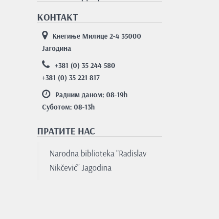
КОНТАКТ
Кнегиње Милице 2-4 35000
Јагодина
+381 (0) 35 244 580
+381 (0) 35 221 817
Радним даном: 08-19
h
Суботом: 08-13
h
ПРАТИТЕ НАС
Nаrodnа bibliotekа "Rаdislаv
Nikčević" Jаgodinа