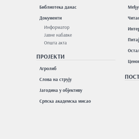
Библиотека данас
Међу
Документи
Чита
Информатор
Интер
Јавне набавке
Пита
Општа акта
Остал
ПРОЈЕКТИ
Цено
Агролиб
ПОСТ
Слова на струју
Јагодина у објективу
Српска академска мисао