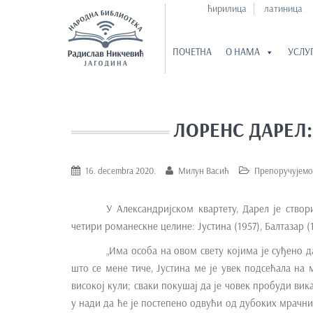
ћирилица
латиница
ПОЧЕТНА
О НАМА
УСЛУ
S
k
i
ЛОРЕНС ДАРЕЛ
p
t
o
16. decembra 2020.
Милун Васић
Препоручујемо
m
a
У Александријском квартету, Дарел је ство
i
четири романескне целине: Јустина (1957), Балтазар (
n
„Има особа на овом свету којима је суђено 
c
што се мене тиче, Јустина ме је увек подсећала на
o
високој кули; сваки покушај да је човек пробуди вик
n
у нади да ће је постепено одвући од дубоких мрачни
t