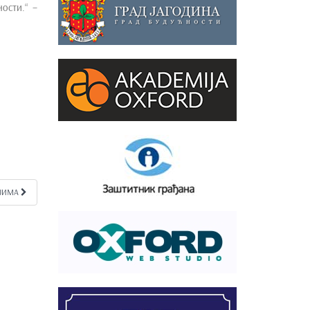
ости.“ –
АЈИМА