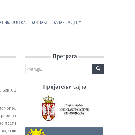
А БИБЛИОТЕКА
КОНТАКТ
КУТАК ЗА ДЕЦУ
Претрага
Search for:
Пријатељи сајта
ављен од
помогне;
крову на
но прати
сом, баш