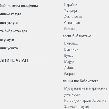
Параћин
библиотечка позајмица
Ћуприја
оничке услуге
Деспотовац
нет услуге
Свилајнац
Рековац
јте библиотекара
Сеоске библиотеке
е услуге
Глоговац
вник услуга
Главинци
Бунар
АНИТЕ ЧЛАН
Мајур
Дубока
Багрдан
Специјалне библиотеке
Музеј наивне и маргиналне
уметности
Историјски архив Јагодине
Завичајни музеј