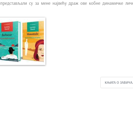
 представљали су за мене највећу драж ове кобне динамичке личн
КЊИГА О ЗАВИЧ