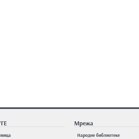
ГЕ
Мрежа
јмицa
Народне библиотеке