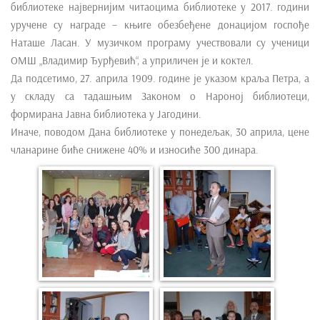
библиотеке највернијим читаоцима библиотеке у 2017. години
e
уручене су награде – књиге обезбеђене донацијом госпође
n
Наташе Ласан. У музичком програму учествовали су ученици
t
ОМШ „Владимир Ђурђевић“, а уприличен је и коктел.
Да подсетимо, 27. априла 1909. године је указом краља Петра, а
у складу са тадашњим Законом о Нароној библиотеци,
формирана Јавна библиотека у Јагодини.
Иначе, поводом Дана библиотеке у понедељак, 30 априла, цене
чланарине биће снижене 40% и износиће 300 динара.