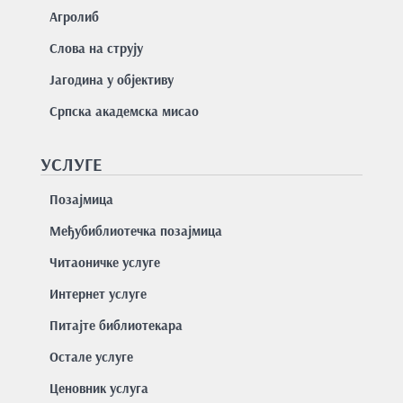
Агролиб
Слова на струју
Јагодина у објективу
Српска академска мисао
УСЛУГЕ
Позајмицa
Међубиблиотечка позајмица
Читаоничке услуге
Интернет услуге
Питајте библиотекара
Остале услуге
Ценовник услуга