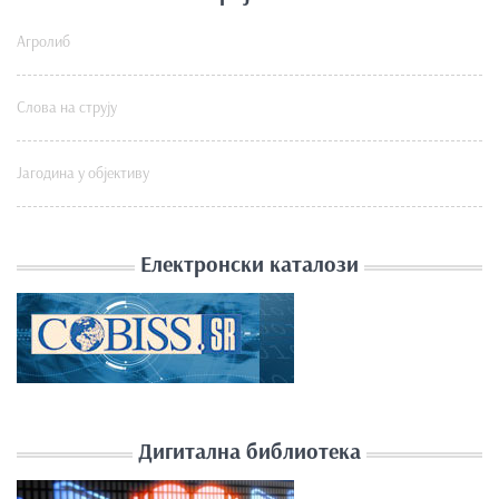
Агролиб
Слова на струју
Јагодина у објективу
Електронски каталози
Дигитална библиотека