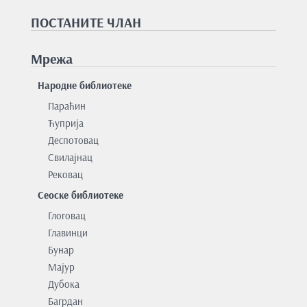
ПОСТАНИТЕ ЧЛАН
Мрежа
Народне библиотеке
Параћин
Ћуприја
Деспотовац
Свилајнац
Рековац
Сеоске библиотеке
Глоговац
Главинци
Бунар
Мајур
Дубока
Багрдан