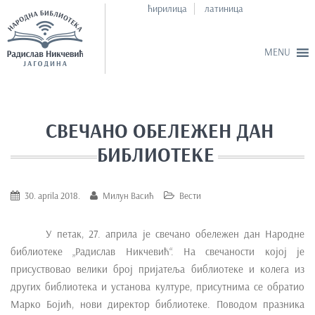
ћирилица
латиница
S
k
i
СВЕЧАНО ОБЕЛЕЖЕН ДАН
p
БИБЛИОТЕКЕ
t
o
m
30. aprila 2018.
Милун Васић
Вести
a
i
У петак, 27. априла је свечано обележен дан Народне
n
библиотеке „Радислав Никчевић“. На свечаности којој је
c
присуствовао велики број пријатеља библиотеке и колега из
o
других библиотека и установа културе, присутнима се обратио
n
Марко Бојић, нови директор библиотеке.
Поводом празника
t