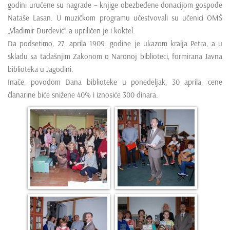
godini uručene su nagrade – knjige obezbeđene donacijom gospođe
e
Nataše Lasan. U muzičkom programu učestvovali su učenici OMŠ
n
„Vladimir Đurđević“, a upriličen je i koktel.
t
Da podsetimo, 27. aprila 1909. godine je ukazom kralja Petra, a u
skladu sa tadašnjim Zakonom o Naronoj biblioteci, formirana Javna
biblioteka u Jagodini.
Inače, povodom Dana biblioteke u ponedeljak, 30 aprila, cene
članarine biće snižene 40% i iznosiće 300 dinara.