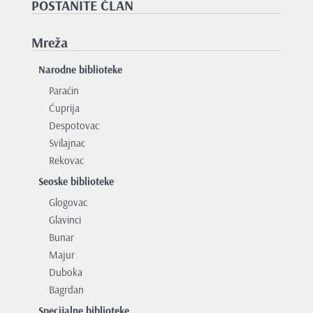
POSTANITE ČLAN
Mreža
Narodne biblioteke
Paraćin
Ćuprija
Despotovac
Svilajnac
Rekovac
Seoske biblioteke
Glogovac
Glavinci
Bunar
Majur
Duboka
Bagrdan
Specijalne biblioteke