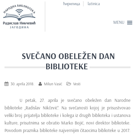
ћирилица
latinica
S
k
i
SVEČANO OBELEŽEN DAN
p
BIBLIOTEKE
t
o
m
30. aprila 2018.
Milun Vasić
Vesti
a
i
U petak, 27. aprila je svečano obeležen dan Narodne
n
biblioteke „Radislav Nikčević“. Na svečanosti kojoj je prisustvovao
c
veliki broj prijatelja biblioteke i kolega iz drugih biblioteka i ustanova
o
kulture, prisutnima se obratio Marko Bojić, novi direktor biblioteke.
n
Povodom praznika biblioteke najvernijim čitaocima biblioteke u 2017.
t