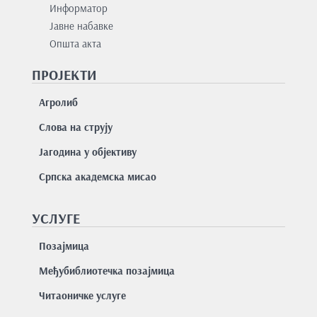
Информатор
Јавне набавке
Општа акта
ПРОЈЕКТИ
Агролиб
Слова на струју
Јагодина у објективу
Српска академска мисао
УСЛУГЕ
Позајмицa
Међубиблиотечка позајмица
Читаоничке услуге