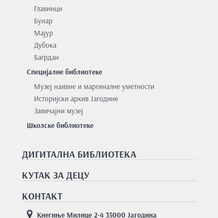
Главинци
Бунар
Мајур
Дубока
Багрдан
Специјалне библиотеке
Музеј наивне и маргиналне уметности
Историјски архив Јагодине
Завичајни музеј
Школске библиотеке
ДИГИТАЛНА БИБЛИОТЕКА
КУТАК ЗА ДЕЦУ
КОНТАКТ
Кнегиње Милице 2-4 35000 Јагодина