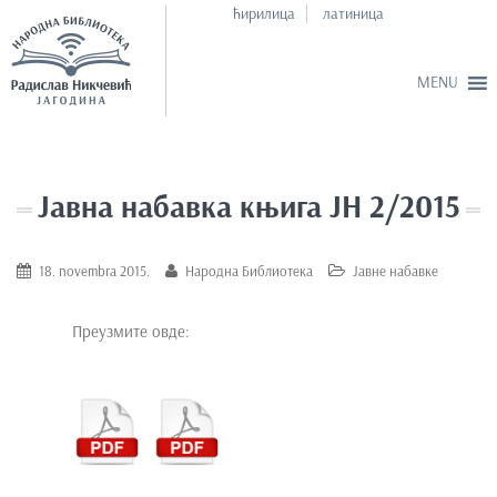
ћирилица
латиница
S
k
i
Јавна набавка књига ЈН 2/2015
p
t
o
18. novembra 2015.
Народна Библиотека
Јавне набавке
m
a
Преузмите овде:
i
n
c
o
n
t