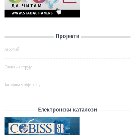
Пројекти
Агролиб
Слова на струју
Јагодина у објективу
Електронски каталози