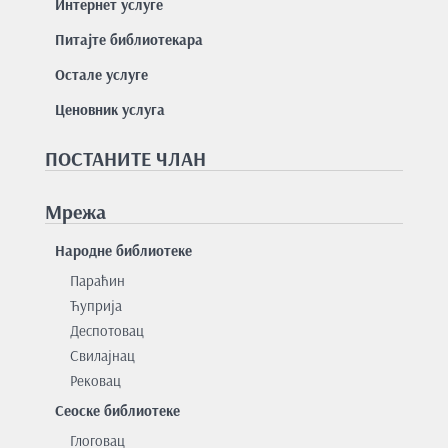
Интернет услуге
Питајте библиотекара
Остале услуге
Ценовник услуга
ПОСТАНИТЕ ЧЛАН
Мрежа
Народне библиотеке
Параћин
Ћуприја
Деспотовац
Свилајнац
Рековац
Сеоске библиотеке
Глоговац