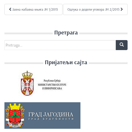
e
Јавна набавка књига ЈН 1/2015
Одлука о додели уговора ЈН 2/2015
Kretanje članka
n
t
Претрага
Search for:
Пријатељи сајта