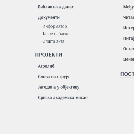
Библиотека данас
Међу
Документи
Чита
Информатор
Интер
Јавне набавке
Пита
Општа акта
Остал
ПРОЈЕКТИ
Цено
Агролиб
ПОСТ
Слова на струју
Јагодина у објективу
Српска академска мисао