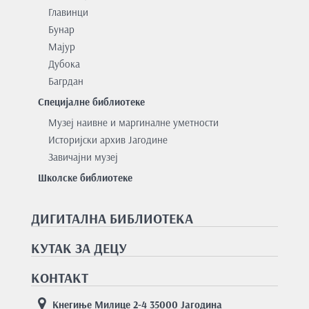
Главинци
Бунар
Мајур
Дубока
Багрдан
Специјалне библиотеке
Музеј наивне и маргиналне уметности
Историјски архив Јагодине
Завичајни музеј
Школске библиотеке
ДИГИТАЛНА БИБЛИОТЕКА
КУТАК ЗА ДЕЦУ
КОНТАКТ
Кнегиње Милице 2-4 35000 Јагодина