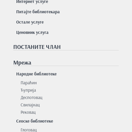
Интернет услуге
Питајте библиотекара
Остале услуге
Ценовник услуга
ПОСТАНИТЕ ЧЛАН
Мрежа
Народне библиотеке
Параћин
Ћуприја
Деспотовац
Свилајнац
Рековац
Сеоске библиотеке
Глоговац