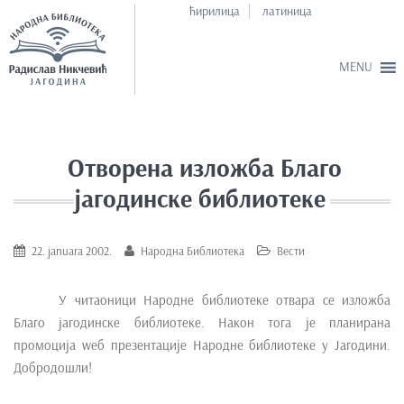
ћирилица
латиница
S
k
i
Отворена изложба Благо
p
јагодинске библиотеке
t
o
m
22. januara 2002.
Народна Библиотека
Вести
a
i
У читаоници Народне библиотеке отвара се изложба
n
Благо јагодинске библиотеке. Након тога је планирана
c
промоција wеб презентације Народне библиотеке у Јагодини.
o
Добродошли!
n
t