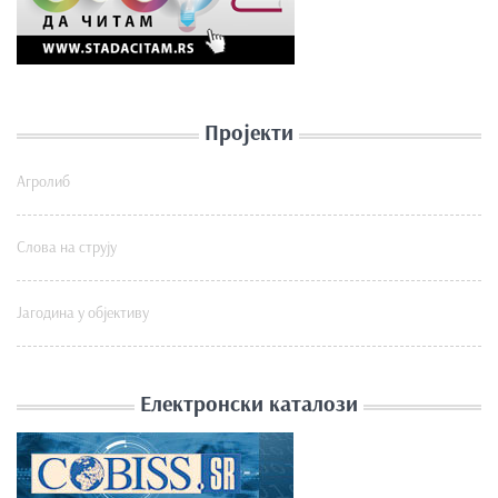
Пројекти
Агролиб
Слова на струју
Јагодина у објективу
Електронски каталози