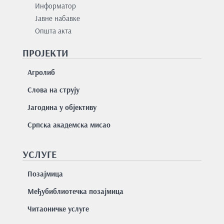
Информатор
Јавне набавке
Општа акта
ПРОЈЕКТИ
Агролиб
Слова на струју
Јагодина у објективу
Српска академска мисао
УСЛУГЕ
Позајмицa
Међубиблиотечка позајмица
Читаоничке услуге