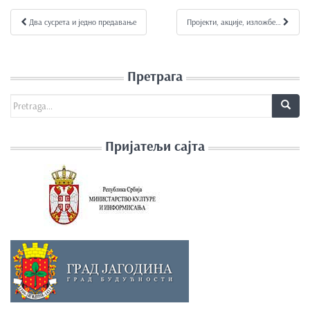
e
Два сусрета и једно предавање
Пројекти, акције, изложбе…
Kretanje članka
n
t
Претрага
Search for:
Пријатељи сајта