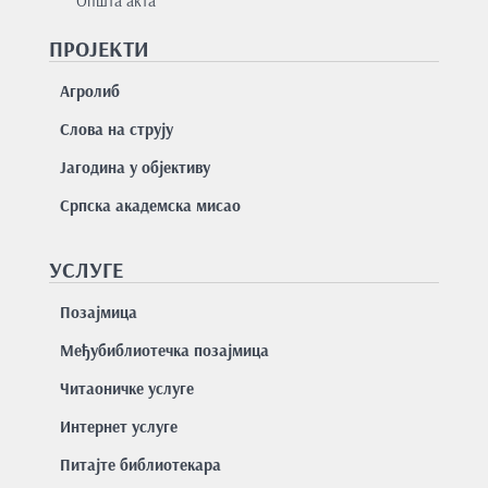
Општа акта
ПРОЈЕКТИ
Агролиб
Слова на струју
Јагодина у објективу
Српска академска мисао
УСЛУГЕ
Позајмицa
Међубиблиотечка позајмица
Читаоничке услуге
Интернет услуге
Питајте библиотекара