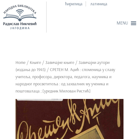
ћирилица
латиница
S
k
i
p
Home
/
Књиге
/
Завичајне књиге
/
Завичајни аутори
t
(издања до 1945)
/ СРЕТЕН М. Аџић : споменица у славу
o
учитеља, професора, директора, педагога, научника и
m
народног просветитеља : од захвалних му ученика и
a
поштовалаца ; [уредник Милован Ристић]
i
n
c
o
n
t