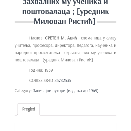
захвалних му ученика и
поштовалаца ; [уредник
Милован Ристић]
Наслов:
СРЕТЕН М. Аџић
: споменица у славу
учитеља, професора, директора, педагога, научника и
народног просветитеља : од захвалних му ученика и
поштовалаца ; [уредник Милован Ристић]
Година: 1939
COBISS.SR-ID
85782535
Category:
Завичајни аутори (издања до 1945)
Pregled