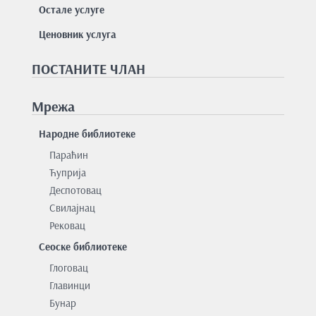
Остале услуге
Ценовник услуга
ПОСТАНИТЕ ЧЛАН
Мрежа
Народне библиотеке
Параћин
Ћуприја
Деспотовац
Свилајнац
Рековац
Сеоске библиотеке
Глоговац
Главинци
Бунар