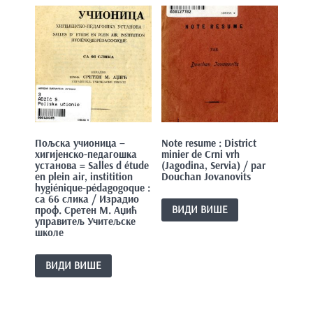
Пољска учионица –
Note resume : District
хигијенско-педагошка
minier de Crni vrh
установа = Salles d étude
(Jagodina, Servia) / par
en plein air, institition
Douchan Jovanovits
hygiénique-pédagogoque :
са 66 слика / Израдио
ВИДИ ВИШЕ
проф. Сретен М. Аџић
управитељ Учитељске
школе
ВИДИ ВИШЕ