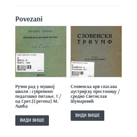
Povezani
Ручни рад у мушкој
Словенска крв спасава
школи : сувремено
аустријску престоницу /
педагошко питање. 1 /
средио Светислав
од Срет.[Сретена] М.
Шумаревић
Аџића
ВИДИ ВИШЕ
ВИДИ ВИШЕ