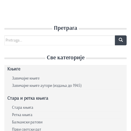
Претрага
Search for:
Све категорије
Књиге
Завичајне књиге
Завичајне књиге аутори (издања до 1945)
Стара и ретка књига
Стара књига
Ретка књига
Балкански ратови
Први светски рат