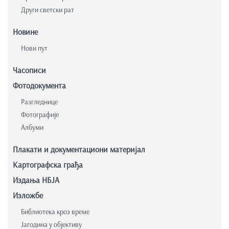
Други светски рат
Новине
Нови пут
Часописи
Фотодокумента
Разгледнице
Фотографије
Албуми
Плакати и документациони материјал
Картографска грађа
Издања НБЈА
Изложбе
Библиотека кроз време
Јагодина у објективу