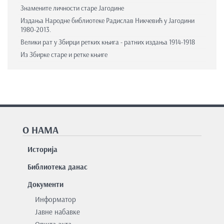
Знамените личности старе Јагодине
Издања Народне библиотеке Радислав Никчевић у Јагодини
1980-2013.
Велики рат у Збирци ретких књига - ратних издања 1914-1918
Из Збирке старе и ретке књиге
О НАМА
Историја
Библиотека данас
Документи
Информатор
Јавне набавке