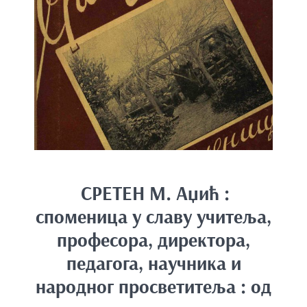
e
n
t
СРЕТЕН М. Аџић :
споменица у славу учитеља,
професора, директора,
педагога, научника и
народног просветитеља : од