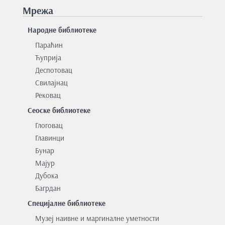
Мрежа
Народне библиотеке
Параћин
Ћуприја
Деспотовац
Свилајнац
Рековац
Сеоске библиотеке
Глоговац
Главинци
Бунар
Мајур
Дубока
Багрдан
Специјалне библиотеке
Музеј наивне и маргиналне уметности