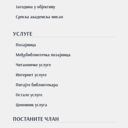
Јагодина у објективу
Српска академска мисао
УСЛУГЕ
Позајмицa
Међубиблиотечка позајмица
Читаоничке услуге
Интернет услуге
Питајте библиотекара
Остале услуге
Ценовник услуга
ПОСТАНИТЕ ЧЛАН