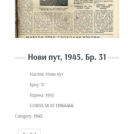
e
n
t
Нови пут, 1945. Бр. 31
Наслов: Нови пут
Број: 31
Година: 1945
COBISS.SR-ID
15966466
Category:
1945.