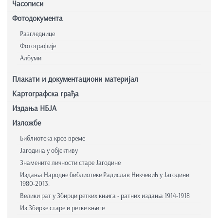
Часописи
Фотодокумента
Разгледнице
Фотографије
Албуми
Плакати и документациони материјал
Картографска грађа
Издања НБЈА
Изложбе
Библиотека кроз време
Јагодина у објективу
Знамените личности старе Јагодине
Издања Народне библиотеке Радислав Никчевић у Јагодини
1980-2013.
Велики рат у Збирци ретких књига - ратних издања 1914-1918
Из Збирке старе и ретке књиге