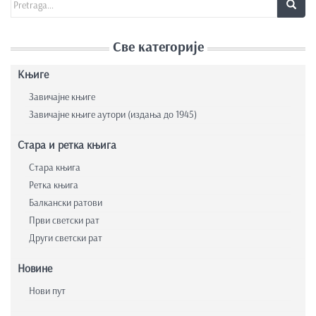
Search for:
Све категорије
Књиге
Завичајне књиге
Завичајне књиге аутори (издања до 1945)
Стара и ретка књига
Стара књига
Ретка књига
Балкански ратови
Први светски рат
Други светски рат
Новине
Нови пут