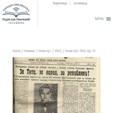
ћирилица
латиница
S
k
i
p
Home
/
Новине
/
Нови пут
/
1945.
/ Нови пут, 1945. Бр. 31
t
o
m
a
i
n
c
o
n
t