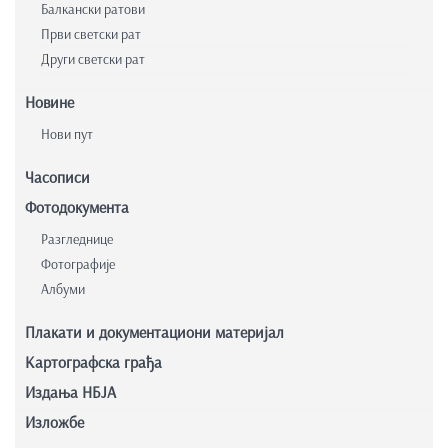
Балкански ратови
Први светски рат
Други светски рат
Новине
Нови пут
Часописи
Фотодокумента
Разгледнице
Фотографије
Албуми
Плакати и документациони материјал
Картографска грађа
Издања НБЈА
Изложбе