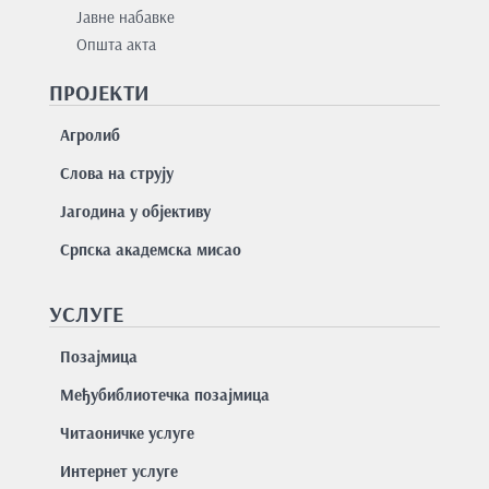
Јавне набавке
Општа акта
ПРОЈЕКТИ
Агролиб
Слова на струју
Јагодина у објективу
Српска академска мисао
УСЛУГЕ
Позајмицa
Међубиблиотечка позајмица
Читаоничке услуге
Интернет услуге