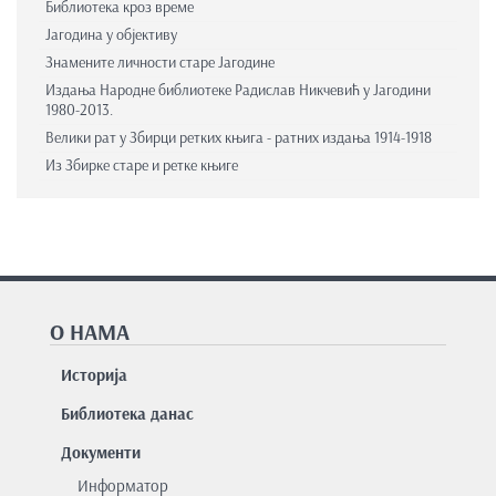
Библиотека кроз време
Јагодина у објективу
Знамените личности старе Јагодине
Издања Народне библиотеке Радислав Никчевић у Јагодини
1980-2013.
Велики рат у Збирци ретких књига - ратних издања 1914-1918
Из Збирке старе и ретке књиге
О НАМА
Историја
Библиотека данас
Документи
Информатор