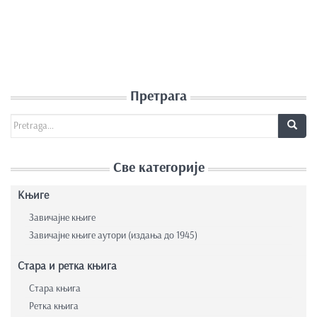
Претрага
Search for:
Све категорије
Књиге
Завичајне књиге
Завичајне књиге аутори (издања до 1945)
Стара и ретка књига
Стара књига
Ретка књига