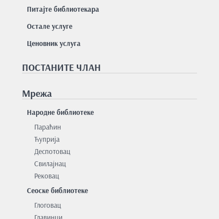
Питајте библиотекара
Остале услуге
Ценовник услуга
ПОСТАНИТЕ ЧЛАН
Мрежа
Народне библиотеке
Параћин
Ћуприја
Деспотовац
Свилајнац
Рековац
Сеоске библиотеке
Глоговац
Главинци