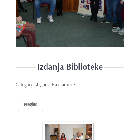
e
n
t
Izdanja Biblioteke
Category:
Издања Библиотеке
Pregled