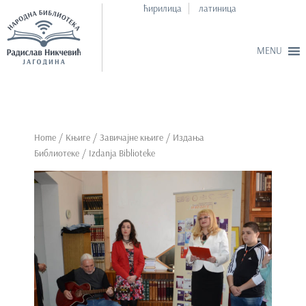
ћирилица
латиница
S
k
i
p
Home
/
Књиге
/
Завичајне књиге
/
Издања
t
Библиотеке
/ Izdanja Biblioteke
o
m
a
i
n
c
o
n
t