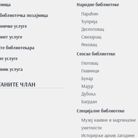
јмицa
Народне библиотеке
Параћин
библиотечка позајмица
Ћуприја
оничке услуге
Деспотовац
нет услуге
Свилајнац
Рековац
јте библиотекара
Сеоске библиотеке
е услуге
Глоговац
вник услуга
Главинци
Бунар
АНИТЕ ЧЛАН
Мајур
Дубока
Багрдан
Специјалне библиотеке
Музеј наивне и маргиналне
уметности
Историјски архив Јагодине