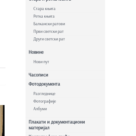
Стара књига
Ретка књига
Балкански ратови
Први светски рат
Други светски рат
Новине
Нови пут
Часописи
Фотодокумента
Разгледнице
Фотографије
Албуми
Плакати и документациони
материјал