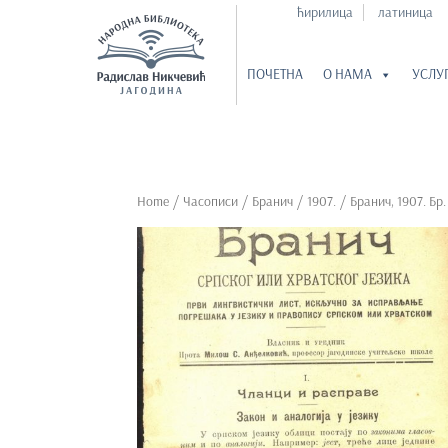
ћирилица
латиница
ПОЧЕТНА
О НАМА
УСЛУ
S
k
i
p
Home
/
Часописи
/
Бранич
/
1907.
/ Бранич, 1907. Бр.
t
o
m
a
i
n
c
o
n
t