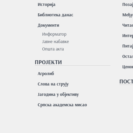
Историја
Поза
Библиотека данас
Међу
Документи
Чита
Информатор
Интер
Јавне набавке
Пита
Општа акта
Остал
ПРОЈЕКТИ
Цено
Агролиб
ПОСТ
Слова на струју
Јагодина у објективу
Српска академска мисао