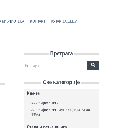
А БИБЛИОТЕКА
КОНТАКТ
КУТАК ЗА ДЕЦУ
Претрага
Search for:
Све категорије
Књиге
Завичајне књиге
Завичајне књиге аутори (издања до
1945)
Стара и ретка књига