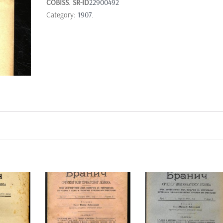
COBISS. SR-ID
22900492
Category:
1907.