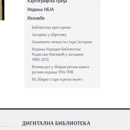
Картографска грађа
Издања НБЈА
Изложбе
Библиотека кроз време
Јагодина у објективу
Знамените личности старе Јагодине
Издања Народне библиотеке
Радислав Никчевић у Јагодини
1980-2013.
Велики рат у Збирци ретких књига -
ратних издања 1914-1918
Из Збирке старе и ретке књиге
ДИГИТАЛНА БИБЛИОТЕКА