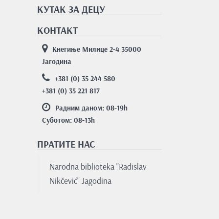
КУТАК ЗА ДЕЦУ
КОНТАКТ
Кнегиње Милице 2-4 35000
Јагодина
+381 (0) 35 244 580
+381 (0) 35 221 817
Радним даном: 08-19
h
Суботом: 08-13
h
ПРАТИТЕ НАС
Nаrodnа bibliotekа "Rаdislаv
Nikčević" Jаgodinа