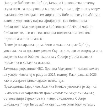
Народне библиотеке Србије, Јасмина Нинков је на почетку
скупа позвала присутне да минутом ћутања одају пошту Миру
Вуксановићу, некадашњем директору библиотеке у Сомбору, а
затим и управнику најзначајнијих српских библиотека –
Библиотеке Матице српске и Библиотеке САНУ, на чији је
библиотечки, али и књижевни рад подсетила са великим
пијететом и поштовањем.
Потом је поздравила домаћине и колеге из целе Србије,
упознала их са дневним редом Скупштине, али се осврнула и на
актуелно стање библиотекарства у Србији у доба великих
глобалних и локалних изазова.
Заменица управнице НБС, Драгана Милуновић позвала колеге
да усвоје Извештај о раду за 2025. годину, План рада за 2026,
као и усвајање финансијског извештаја.
Председница Заједнице, Јасмина Нинков упознала је скуп са
плановима за одржавање традиционалног стручног скупа у
организацији Заједнице матичних библиотека Србије
„Библионет“ чији ће домаћин ове године бити библиотека у