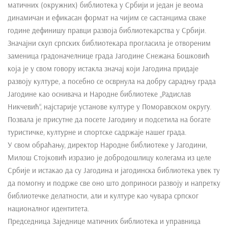
матичних (окружних) библиотека у Србији и један је веома
e
динамичан и ефикасан формат на чијим се састанцима сваке
n
године дефинишу правци развоја библиотекарства у Србији.
t
Значајни скуп српских библиотекара прогласила је отвореним
заменица градоначелнице града Јагодине Снежана Бошковић
која је у свом говору истакла значај који Јагодина придаје
развоју културе, а посебно се осврнула на добру сарадњу града
Јагодине као оснивача и Народне библиотеке „Радислав
Никчевић“, најстарије установе културе у Поморавском округу.
Позвала је присутне да посете Јагодину и подсетила на богате
туристичке, културне и спортске садржаје нашег града.
У свом обраћању, директор Народне библиотеке у Јагодини,
Милош Стојковић изразио је добродошлицу колегама из целе
Србије и истакао да су Јагодина и јагодинска библиотека увек ту
да помогну и подрже све оно што доприноси развоју и напретку
библиотечке делатности, али и културе као чувара српског
националног идентитета.
Председница Заједнице матичних библиотека и управница