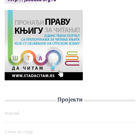
Пројекти
Агролиб
Слова на струју