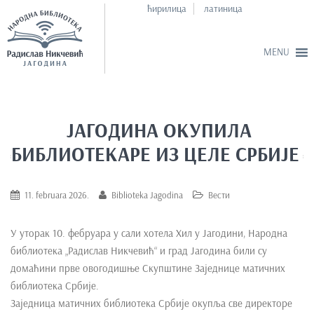
ћирилица
латиница
S
k
i
ЈАГОДИНА ОКУПИЛА
p
БИБЛИОТЕКАРЕ ИЗ ЦЕЛЕ СРБИЈЕ
t
o
m
11. februara 2026.
Biblioteka Jagodina
Вести
a
i
У уторак 10. фебруара у сали хотела Хил у Јагодини, Народна
n
библиотека „Радислав Никчевић“ и град Јагодина били су
c
домаћини прве овогодишње Скупштине Заједнице матичних
o
библиотека Србије.
n
Заједница матичних библиотека Србије окупља све директоре
t