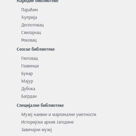
Народне библиотеке
Параћин
Ћуприја
Деспотовац
Свилајнац
Рековац
Сеоске библиотеке
Глоговац
Главинци
Бунар
Мајур
Дубока
Багрдан
Специјалне библиотеке
Музеј наивне и маргиналне уметности
Историјски архив Јагодине
Завичајни музеј