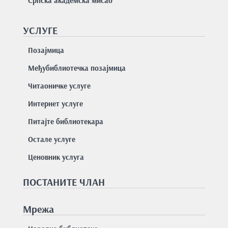
Српска академска мисао
УСЛУГЕ
Позајмицa
Међубиблиотечка позајмица
Читаоничке услуге
Интернет услуге
Питајте библиотекара
Остале услуге
Ценовник услуга
ПОСТАНИТЕ ЧЛАН
Мрежа