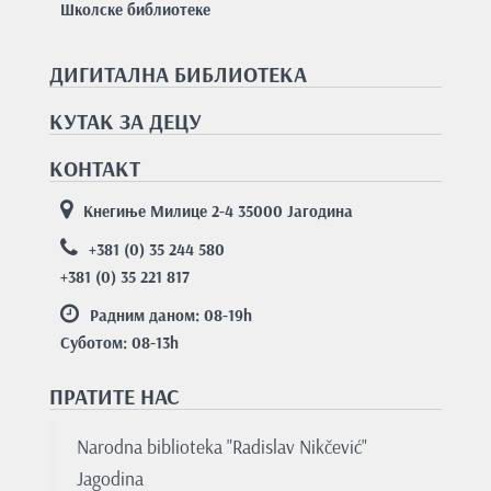
Школске библиотеке
ДИГИТАЛНА БИБЛИОТЕКА
КУТАК ЗА ДЕЦУ
КОНТАКТ
Кнегиње Милице 2-4 35000 Јагодина
+381 (0) 35 244 580
+381 (0) 35 221 817
Радним даном: 08-19
h
Суботом: 08-13
h
ПРАТИТЕ НАС
Nаrodnа bibliotekа "Rаdislаv Nikčević"
Jаgodinа