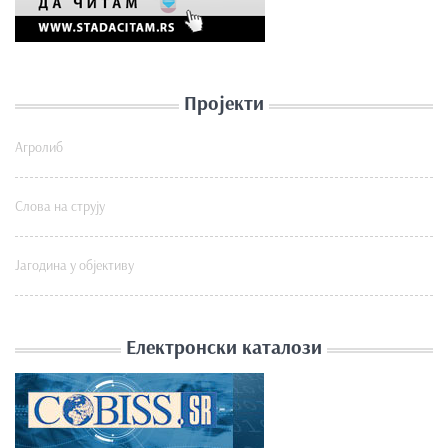
Пројекти
Агролиб
Слова на струју
Јагодина у објективу
Електронски каталози