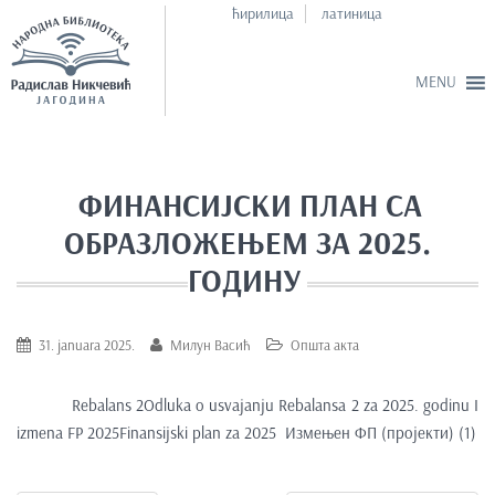
ћирилица
латиница
S
k
i
ФИНАНСИЈСКИ ПЛАН СА
p
ОБРАЗЛОЖЕЊЕМ ЗА 2025.
t
o
ГОДИНУ
m
a
31. januara 2025.
Милун Васић
Општа акта
i
n
c
Rebalans 2
Odluka o usvajanju Rebalansa 2 za 2025. godinu
I
o
izmena FP 2025
Finansijski plan za 2025
Измењен ФП (пројекти) (1)
n
t