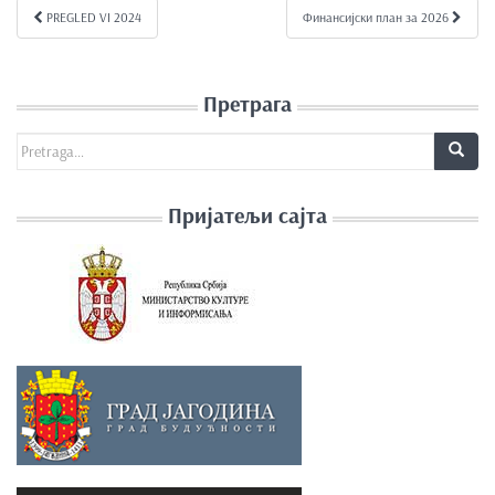
e
PREGLED VI 2024
Финансијски план за 2026
Kretanje članka
n
t
Претрага
Search for:
Пријатељи сајта