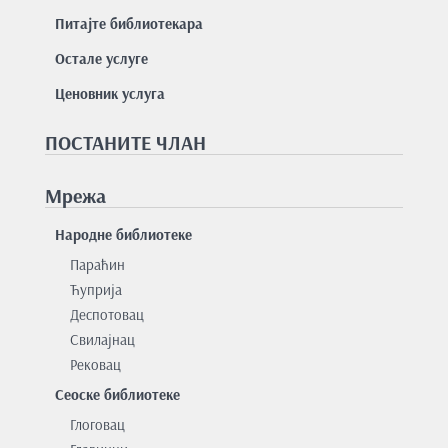
Питајте библиотекара
Остале услуге
Ценовник услуга
ПОСТАНИТЕ ЧЛАН
Мрежа
Народне библиотеке
Параћин
Ћуприја
Деспотовац
Свилајнац
Рековац
Сеоске библиотеке
Глоговац