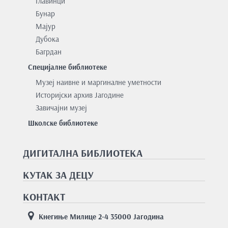
Главинци
Бунар
Мајур
Дубока
Багрдан
Специјалне библиотеке
Музеј наивне и маргиналне уметности
Историјски архив Јагодине
Завичајни музеј
Школске библиотеке
ДИГИТАЛНА БИБЛИОТЕКА
КУТАК ЗА ДЕЦУ
КОНТАКТ
Кнегиње Милице 2-4 35000 Јагодина