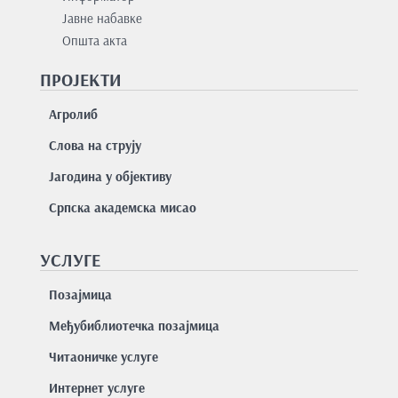
Јавне набавке
Општа акта
ПРОЈЕКТИ
Агролиб
Слова на струју
Јагодина у објективу
Српска академска мисао
УСЛУГЕ
Позајмицa
Међубиблиотечка позајмица
Читаоничке услуге
Интернет услуге