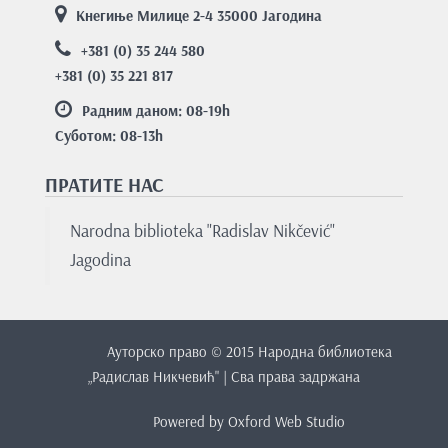
Кнегиње Милице 2-4 35000 Јагодина
+381 (0) 35 244 580
+381 (0) 35 221 817
Радним даном: 08-19
h
Суботом: 08-13
h
ПРАТИТЕ НАС
Nаrodnа bibliotekа "Rаdislаv Nikčević"
Jаgodinа
Ауторско право © 2015 Народна библиотека
„Радислав Никчевић" | Сва права задржана
Powered by
Oxford Web Studio