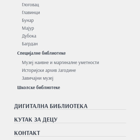
Глоговац
Главинци
Бунар
Мајур
Дубока
Багрдан
Специјалне библиотеке
Музеј наивне и маргиналне уметности
Историјски архив Јагодине
Завичајни музеј
Школске библиотеке
ДИГИТАЛНА БИБЛИОТЕКА
КУТАК ЗА ДЕЦУ
КОНТАКТ