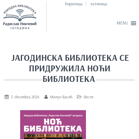
ћирилица
латиница
S
k
i
ЈАГОДИНСКА БИБЛИОТЕКА СЕ
p
ПРИДРУЖИЛА НОЋИ
t
o
БИБЛИОТЕКА
m
a
3. decembra 2024.
Милун Васић
Вести
i
n
c
o
n
t