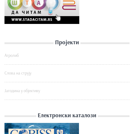
Пројекти
Агролиб
Слова на струју
Јагодина у објективу
Електронски каталози