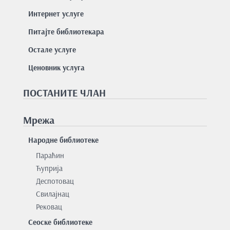
Интернет услуге
Питајте библиотекара
Остале услуге
Ценовник услуга
ПОСТАНИТЕ ЧЛАН
Мрежа
Народне библиотеке
Параћин
Ћуприја
Деспотовац
Свилајнац
Рековац
Сеоске библиотеке