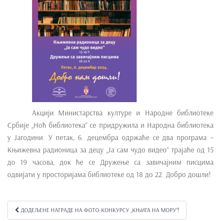
e
n
t
Акцији Министарства културе и Народне библиотеке
Србије „Ноћ библиотека“ се придружила и Народна библиотека
у Јагодини. У петак, 6. децембра одржаће се два програма –
Књижевна радионица за децу „Ја сам чудо видео“ трајаће од 15
до 19 часова, док ће се Дружење са завичајним писцима
одвијати у просторијама библиотеке од 18 до 22. Добро дошли!
ДОДЕЉЕНЕ НАГРАДЕ НА ФОТО-КОНКУРСУ „КЊИГА НА МОРУ“!
Kretanje članka