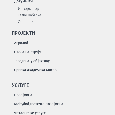
Документи
Информатор
Јавне набавке
Општа акта
ПРОЈЕКТИ
Агролиб
Слова на струју
Јагодина у објективу
Српска академска мисао
УСЛУГЕ
Позајмицa
Међубиблиотечка позајмица
Читаоничке услуге