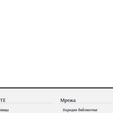
ГЕ
Мрежа
јмицa
Народне библиотеке