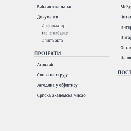
Библиотека данас
Међу
Документи
Чита
Информатор
Интер
Јавне набавке
Пита
Општа акта
Остал
ПРОЈЕКТИ
Цено
Агролиб
ПОСТ
Слова на струју
Јагодина у објективу
Српска академска мисао