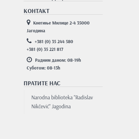
КОНТАКТ
Кнегиње Милице 2-4 35000
Јагодина
+381 (0) 35 244 580
+381 (0) 35 221 817
Радним даном: 08-19
h
Суботом: 08-13
h
ПРАТИТЕ НАС
Nаrodnа bibliotekа "Rаdislаv
Nikčević" Jаgodinа