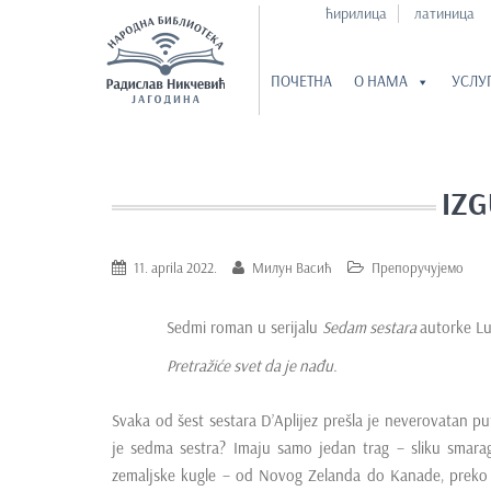
ћирилица
латиница
ПОЧЕТНА
О НАМА
УСЛУ
S
k
i
IZG
p
t
o
11. aprila 2022.
Милун Васић
Препоручујемо
m
a
Sedmi roman u serijalu
Sedam sestara
autorke Lu
i
Pretražiće svet da je nađu.
n
c
Svaka od šest sestara D’Aplijez prešla je neverovatan put
o
je sedma sestra? Imaju samo jedan trag – sliku smara
n
zemaljske kugle – od Novog Zelanda do Kanade, preko E
t