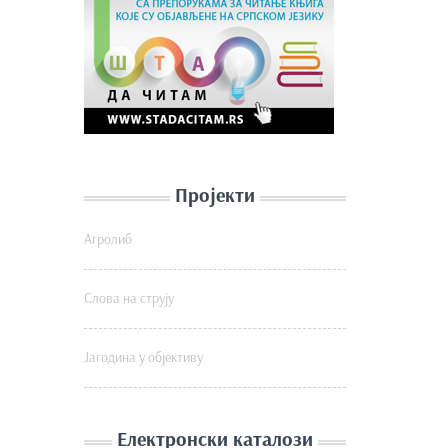
Пројекти
Агролиб
Слова на струју
Јагодина у објективу
Електронски каталози