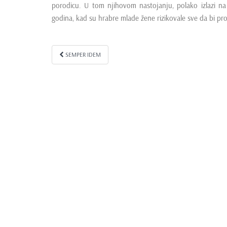
porodicu. U tom njihovom nastojanju, polako izlazi na 
e
godina, kad su hrabre mlade žene rizikovale sve da bi pr
n
t
SEMPER IDEM
Kretanje članka