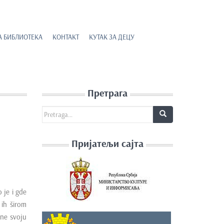
А БИБЛИОТЕКА
КОНТАКТ
КУТАК ЗА ДЕЦУ
Претрага
Search for:
Пријатељи сајта
 je i gde
 ih širom
une svoju