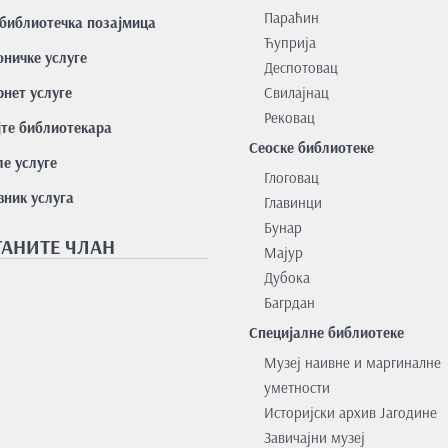
Параћин
библиотечка позајмица
Ћуприја
оничке услуге
Деспотовац
нет услуге
Свилајнац
Рековац
јте библиотекара
Сеоске библиотеке
е услуге
Глоговац
вник услуга
Главинци
Бунар
АНИТЕ ЧЛАН
Мајур
Дубока
Багрдан
Специјалне библиотеке
Музеј наивне и маргиналне
уметности
Историјски архив Јагодине
Завичајни музеј