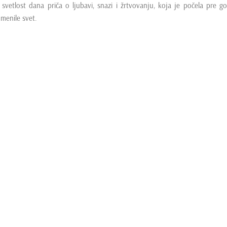
svetlost dana priča o ljubavi, snazi i žrtvovanju, koja je počela pre g
omenile svet.