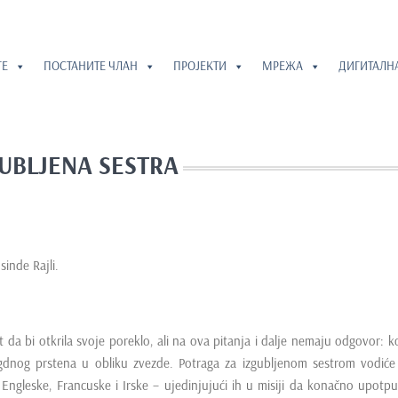
ГЕ
ПОСТАНИТЕ ЧЛАН
ПРОЈЕКТИ
МРЕЖА
ДИГИТАЛН
UBLJENA SESTRA
sinde Rajli.
 da bi otkrila svoje poreklo, ali na ova pitanja i dalje nemaju odgovor: ko
gdnog prstena u obliku zvezde. Potraga za izgubljenom sestrom vodiće
ngleske, Francuske i Irske – ujedinjujući ih u misiji da konačno upotp