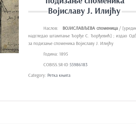
подизање споменика
Војиславу Ј. Илијћу
Наслов:
ВОЈИСЛАВЉЕВА споменица
/ [уреди
надгледао штампање Ђорђе С. Ђорђевић] ; издао Од
за подизање споменика Војиславу Ј. Илијћу
Година: 1895
COBISS.SR-ID
55986183
Category:
Ретка књига