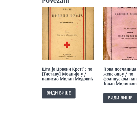
Povezani
Шта је Црвени Крст? : по
Прва посланица
[Гиставу] Моаније-у /
женскињу / по
написао Милан Медовић
француском нап
Јован Милинков
ВИДИ ВИШЕ
ВИДИ ВИШЕ