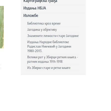
Картографска грађа
Издања НБЈА
Изложбе
Библиотека кроз време
Јагодина у објективу
Знамените личности старе Јагодине
Издања Народне библиотеке
Радислав Никчевић у Јагодини
1980-2013.
Велики рат у Збирци ретких књига -
ратних издања 1914-1918
.
;
Из Збирке старе и ретке књиге