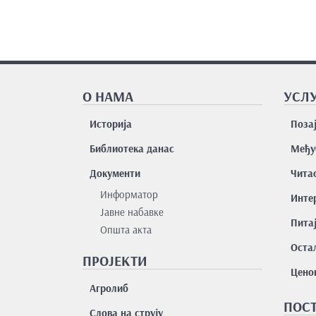
О НАМА
УСЛУ
Историја
Поза
Библиотека данас
Међу
Документи
Чита
Информатор
Интер
Јавне набавке
Пита
Општа акта
Остал
ПРОЈЕКТИ
Цено
Агролиб
ПОСТ
Слова на струју