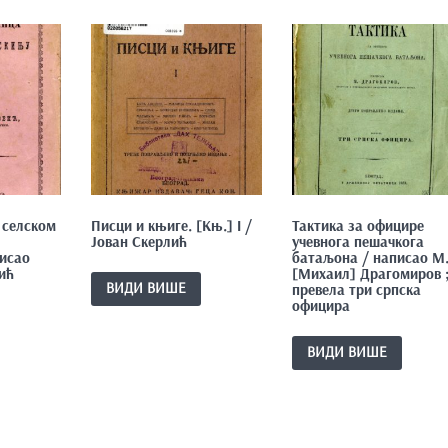
 селском
Писци и књиге. [Књ.] I /
Тактика за официре
Јован Скерлић
учевнога пешачкога
исао
батаљона / написао М
ић
[Михаил] Драгомиров 
ВИДИ ВИШЕ
превела три српска
официра
ВИДИ ВИШЕ