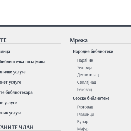
ГЕ
Мрежа
јмицa
Народне библиотеке
Параћин
библиотечка позајмица
Ћуприја
оничке услуге
Деспотовац
нет услуге
Свилајнац
Рековац
јте библиотекара
Сеоске библиотеке
е услуге
Глоговац
вник услуга
Главинци
Бунар
АНИТЕ ЧЛАН
Мајур