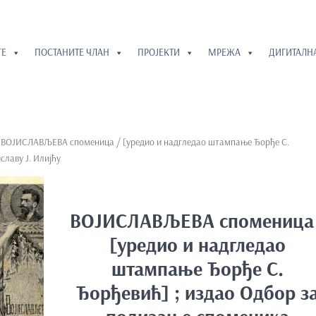
ГЕ
ПОСТАНИТЕ ЧЛАН
ПРОЈЕКТИ
МРЕЖА
ДИГИТАЛН
 ВОЈИСЛАВЉЕВА споменица / [уредио и надгледао штампање Ђорђе С.
славу Ј. Илијћу
ВОЈИСЛАВЉЕВА споменица
[уредио и надгледао
штампање Ђорђе С.
Ђорђевић] ; издао Одбор з