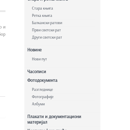
Стара књига
Ретка књига
Балкански ратови
о и
Први светски рат
бор
Други светски рат
Новине
Нови пут
Часописи
Фотодокумента
Разгледнице
Фотографије
Албуми
Плакати и документациони
материјал