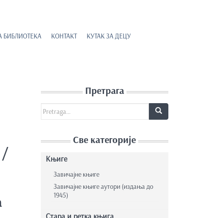
А БИБЛИОТЕКА
КОНТАКТ
КУТАК ЗА ДЕЦУ
Претрага
Search for:
Све категорије
 /
Књиге
Завичајне књиге
Завичајне књиге аутори (издања до
1945)
а
Стара и ретка књига