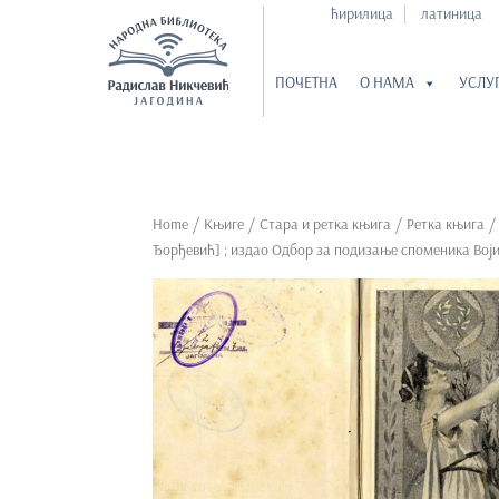
ћирилица
латиница
ПОЧЕТНА
О НАМА
УСЛУ
S
k
i
p
Home
/
Књиге
/
Стара и ретка књига
/
Ретка књига
/
t
Ђорђевић] ; издао Одбор за подизање споменика Воји
o
m
a
i
n
c
o
n
t