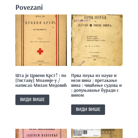
Povezani
Шта је Црвени Крст? : по
Прва поука из науке и
[Гиставу] Моаније-у /
нези вина : претакање
написао Милан Медовић
вина : чишћење судова и
: допуњавање буради с
вином
ВИДИ ВИШЕ
ВИДИ ВИШЕ