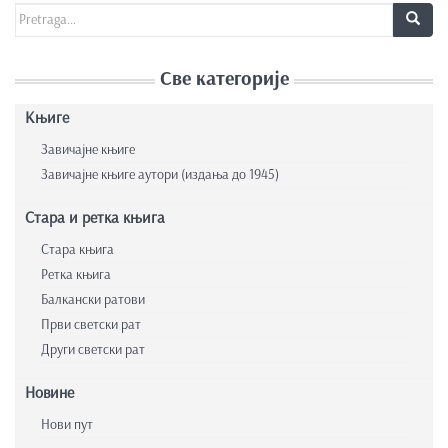
Search for:
Све категорије
Књиге
Завичајне књиге
Завичајне књиге аутори (издања до 1945)
Стара и ретка књига
Стара књига
Ретка књига
Балкански ратови
Први светски рат
Други светски рат
Новине
Нови пут