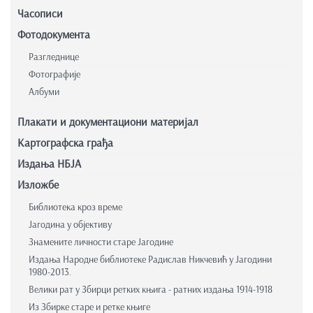
Часописи
Фотодокумента
Разгледнице
Фотографије
Албуми
Плакати и документациони материјал
Картографска грађа
Издања НБЈА
Изложбе
Библиотека кроз време
Јагодина у објективу
Знамените личности старе Јагодине
Издања Народне библиотеке Радислав Никчевић у Јагодини
1980-2013.
Велики рат у Збирци ретких књига - ратних издања 1914-1918
Из Збирке старе и ретке књиге