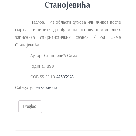
Станојевића
Наслов: Из области духова или Живот после
смрти : истинити догађаји на основу оригиналних
записника спиритистичких сеанси / од Симе
Станојевића
Аутор: Станојевић Сима
Година:1898
COBISS.SR-ID
47303943
Category:
Ретка књига
Pregled