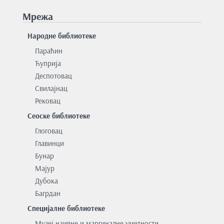
Мрежа
Народне библиотеке
Параћин
Ћуприја
Деспотовац
Свилајнац
Рековац
Сеоске библиотеке
Глоговац
Главинци
Бунар
Мајур
Дубока
Багрдан
Специјалне библиотеке
Музеј наивне и маргиналне уметности