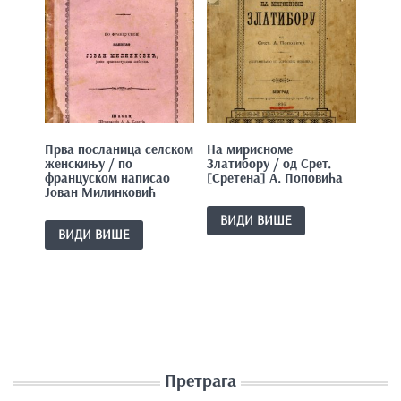
Прва посланица селском
На мирисноме
женскињу / по
Златибору / од Срет.
француском написао
[Сретена] А. Поповића
Јован Милинковић
ВИДИ ВИШЕ
ВИДИ ВИШЕ
Претрага