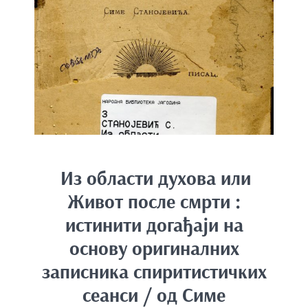
e
n
t
Из области духова или
Живот после смрти :
истинити догађаји на
основу оригиналних
записника спиритистичких
сеанси / од Симе