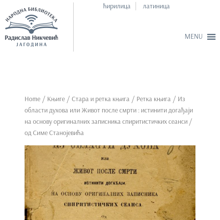
ћирилица
латиница
S
k
i
p
Home
/
Књиге
/
Стара и ретка књига
/
Ретка књига
/ Из
t
области духова или Живот после смрти : истинити догађаји
o
на основу оригиналних записника спиритистичких сеанси /
m
од Симе Станојевића
a
i
n
c
o
n
t