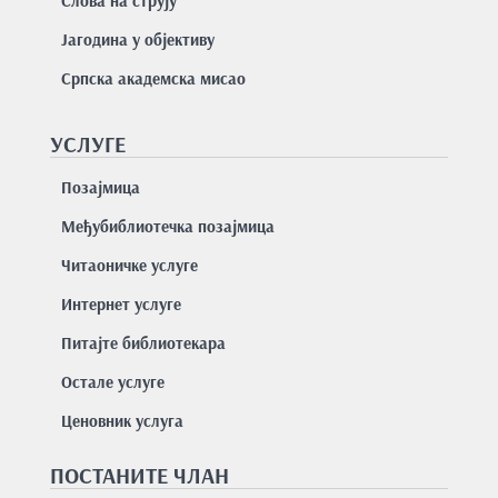
Слова на струју
Јагодина у објективу
Српска академска мисао
УСЛУГЕ
Позајмицa
Међубиблиотечка позајмица
Читаоничке услуге
Интернет услуге
Питајте библиотекара
Остале услуге
Ценовник услуга
ПОСТАНИТЕ ЧЛАН