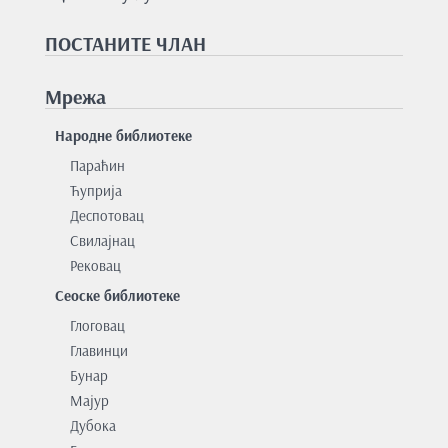
ПОСТАНИТЕ ЧЛАН
Мрежа
Народне библиотеке
Параћин
Ћуприја
Деспотовац
Свилајнац
Рековац
Сеоске библиотеке
Глоговац
Главинци
Бунар
Мајур
Дубока