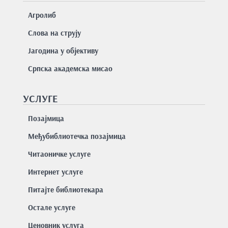
Агролиб
Слова на струју
Јагодина у објективу
Српска академска мисао
УСЛУГЕ
Позајмицa
Међубиблиотечка позајмица
Читаоничке услуге
Интернет услуге
Питајте библиотекара
Остале услуге
Ценовник услуга