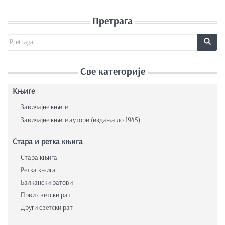
Претрага
Search for:
Све категорије
Књиге
Завичајне књиге
Завичајне књиге аутори (издања до 1945)
Стара и ретка књига
Стара књига
Ретка књига
Балкански ратови
Први светски рат
Други светски рат