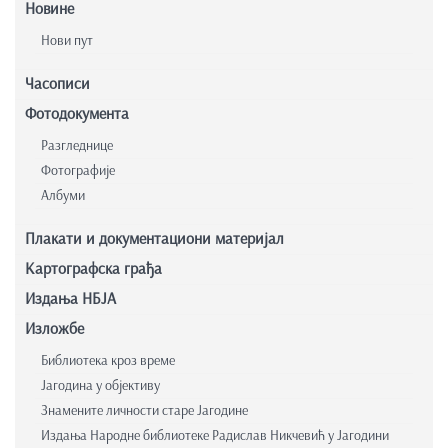
Новине
Нови пут
Часописи
Фотодокумента
Разгледнице
Фотографије
Албуми
Плакати и документациони материјал
Картографска грађа
Издања НБЈА
Изложбе
Библиотека кроз време
Јагодина у објективу
Знамените личности старе Јагодине
Издања Народне библиотеке Радислав Никчевић у Јагодини