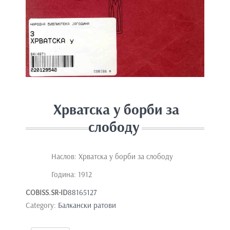
e
n
t
Хрватска у борби за
слободу
Наслов: Хрватска у борби за слободу
Година: 1912
COBISS.SR-ID
88165127
Category:
Балкански ратови