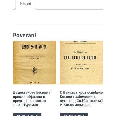
Pregled
Povezani
Демостенове Беседе /
С Венчаца кроз освећено
превео, објаснио и
Косово : забелешке с
предговор написао
пута / од Св.[Светолика]
Јован Туроман
Р. Милосављевића