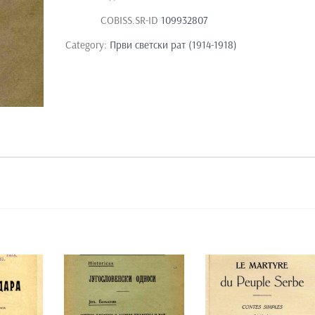
COBISS.SR-ID
109932807
Category:
Први светски рат (1914-1918)