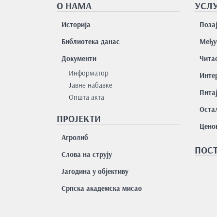
О НАМА
УСЛУ
Историја
Поза
Библиотека данас
Међу
Документи
Чита
Информатор
Интер
Јавне набавке
Пита
Општа акта
Остал
ПРОЈЕКТИ
Цено
Агролиб
ПОСТ
Слова на струју
Јагодина у објективу
Српска академска мисао