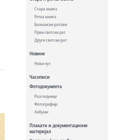
Стара књига
Ретка књига
Балкански ратови
Први светски рат
Други светски рат
Новине
Нови пут
Часописи
Фотодокумента
Разгледнице
Фотографије
Албуми
Плакати и документациони
материјал