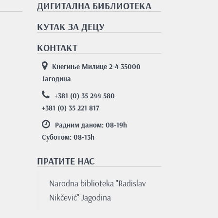
ДИГИТАЛНА БИБЛИОТЕКА
КУТАК ЗА ДЕЦУ
КОНТАКТ
Кнегиње Милице 2-4 35000
Јагодина
+381 (0) 35 244 580
+381 (0) 35 221 817
Радним даном: 08-19
h
Суботом: 08-13
h
ПРАТИТЕ НАС
Nаrodnа bibliotekа "Rаdislаv
Nikčević" Jаgodinа