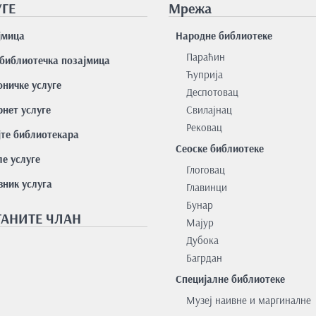
ГЕ
Мрежа
јмицa
Народне библиотеке
Параћин
библиотечка позајмица
Ћуприја
оничке услуге
Деспотовац
нет услуге
Свилајнац
Рековац
јте библиотекара
Сеоске библиотеке
е услуге
Глоговац
вник услуга
Главинци
Бунар
АНИТЕ ЧЛАН
Мајур
Дубока
Багрдан
Специјалне библиотеке
Музеј наивне и маргиналне