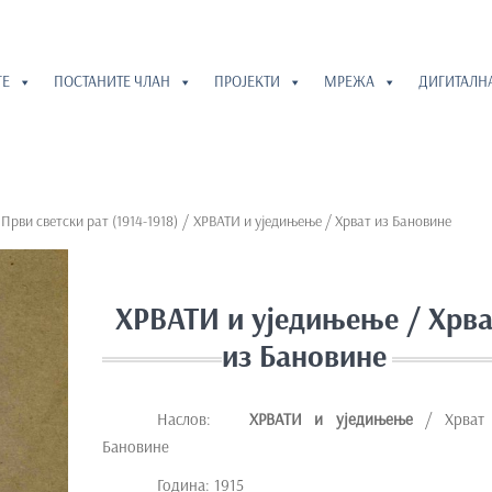
ГЕ
ПОСТАНИТЕ ЧЛАН
ПРОЈЕКТИ
МРЕЖА
ДИГИТАЛН
/
Први светски рат (1914-1918)
/ ХРВАТИ и уједињење / Хрват из Бановине
ХРВАТИ и уједињење / Хрва
из Бановине
Наслов:
ХРВАТИ и уједињење
/ Хрват
Бановине
Година: 1915