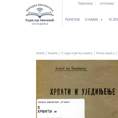
ћирилица
латиница
ПОЧЕТНА
О НАМА
УСЛУ
S
k
i
p
Home
/
Књиге
/
Стара и ретка књига
/
Ретка књига
t
o
m
a
i
n
c
o
n
t