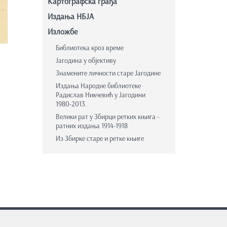
Картографска грађа
Издања НБЈА
Изложбе
Библиотека кроз време
Јагодина у објективу
Знамените личности старе Јагодине
Издања Народне библиотеке
Радислав Никчевић у Јагодини
1980-2013.
Велики рат у Збирци ретких књига -
ратних издања 1914-1918
Из Збирке старе и ретке књиге