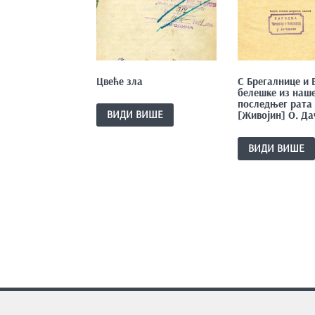
Цвеће зла
С Брегалнице и 
белешке из наш
последњег рата 
ВИДИ ВИШЕ
[Живојин] О. Да
ВИДИ ВИШЕ