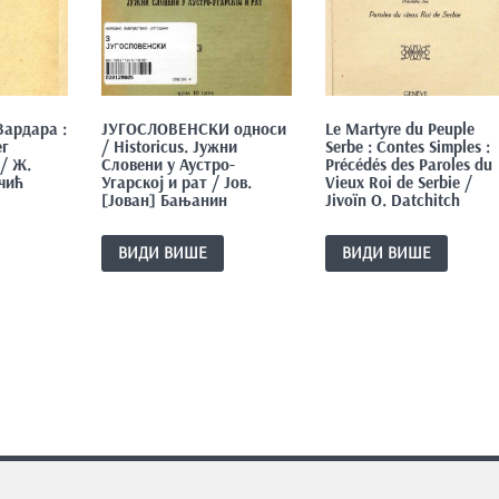
Вардара :
ЈУГОСЛОВЕНСКИ односи
Le Martyre du Peuple
ег
/ Historicus. Јужни
Serbe : Contes Simples :
/ Ж.
Словени у Аустро-
Précédés des Paroles du
чић
Угарској и рат / Јов.
Vieux Roi de Serbie /
[Јован] Бањанин
Jivoïn O. Datchitch
ВИДИ ВИШЕ
ВИДИ ВИШЕ