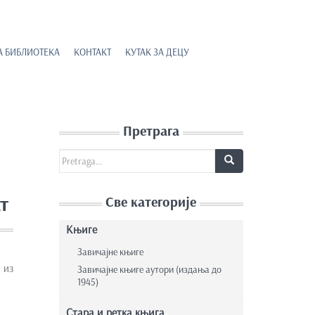
А БИБЛИОТЕКА
КОНТАКТ
КУТАК ЗА ДЕЦУ
Претрага
Search for:
т
Све категорије
Књиге
Завичајне књиге
 из
Завичајне књиге аутори (издања до
1945)
Стара и ретка књига