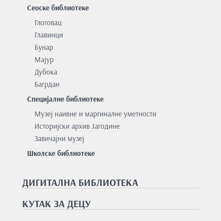
Сеоске библиотеке
Глоговац
Главинци
Бунар
Мајур
Дубока
Багрдан
Специјалне библиотеке
Музеј наивне и маргиналне уметности
Историјски архив Јагодине
Завичајни музеј
Школске библиотеке
ДИГИТАЛНА БИБЛИОТЕКА
КУТАК ЗА ДЕЦУ