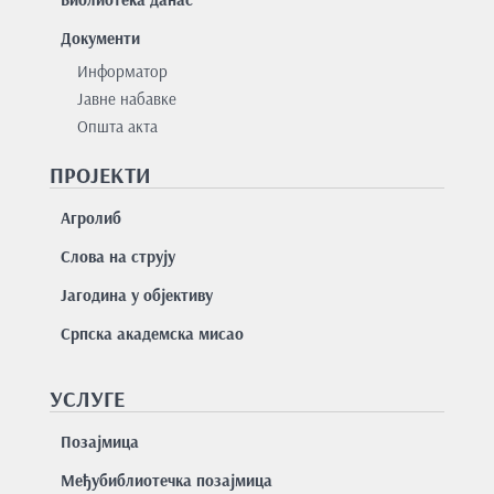
Документи
Информатор
Јавне набавке
Општа акта
ПРОЈЕКТИ
Агролиб
Слова на струју
Јагодина у објективу
Српска академска мисао
УСЛУГЕ
Позајмицa
Међубиблиотечка позајмица