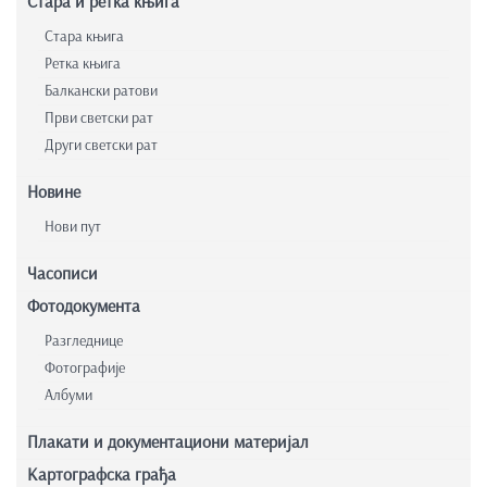
Стара и ретка књига
Стара књига
Ретка књига
Балкански ратови
Први светски рат
Други светски рат
Новине
Нови пут
Часописи
Фотодокумента
Разгледнице
Фотографије
Албуми
Плакати и документациони материјал
Картографска грађа