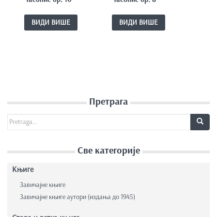
ВИДИ ВИШЕ
ВИДИ ВИШЕ
Претрага
Search for:
Све категорије
Књиге
Завичајне књиге
Завичајне књиге аутори (издања до 1945)