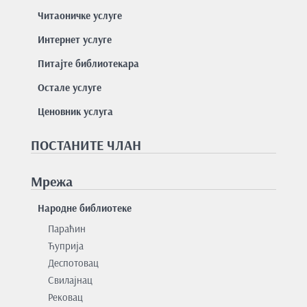
Читаоничке услуге
Интернет услуге
Питајте библиотекара
Остале услуге
Ценовник услуга
ПОСТАНИТЕ ЧЛАН
Мрежа
Народне библиотеке
Параћин
Ћуприја
Деспотовац
Свилајнац
Рековац