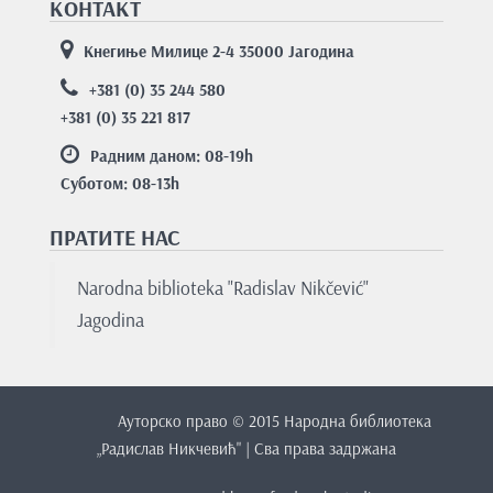
КОНТАКТ
Кнегиње Милице 2-4 35000 Јагодина
+381 (0) 35 244 580
+381 (0) 35 221 817
Радним даном: 08-19
h
Суботом: 08-13
h
ПРАТИТЕ НАС
Nаrodnа bibliotekа "Rаdislаv Nikčević"
Jаgodinа
Ауторско право © 2015 Народна библиотека
„Радислав Никчевић" | Сва права задржана