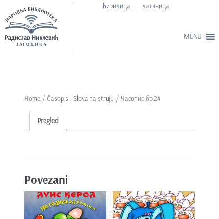
ћирилица
латиница
S
k
i
p
Home
/
Časopis - Slova na struju
/ Часопис бр.24
t
o
Pregled
m
a
i
n
Povezani
c
o
n
t