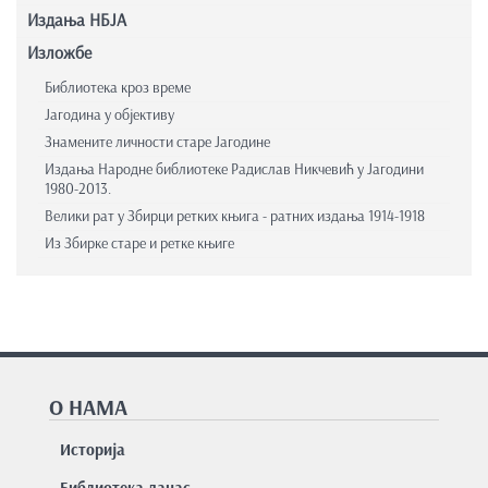
Издања НБЈА
Изложбе
Библиотека кроз време
Јагодина у објективу
Знамените личности старе Јагодине
Издања Народне библиотеке Радислав Никчевић у Јагодини
1980-2013.
Велики рат у Збирци ретких књига - ратних издања 1914-1918
Из Збирке старе и ретке књиге
О НАМА
Историја
Библиотека данас