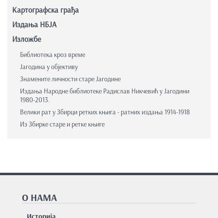
Картографска грађа
Издања НБЈА
Изложбе
Библиотека кроз време
Јагодина у објективу
Знамените личности старе Јагодине
Издања Народне библиотеке Радислав Никчевић у Јагодини
1980-2013.
Велики рат у Збирци ретких књига - ратних издања 1914-1918
Из Збирке старе и ретке књиге
О НАМА
Историја