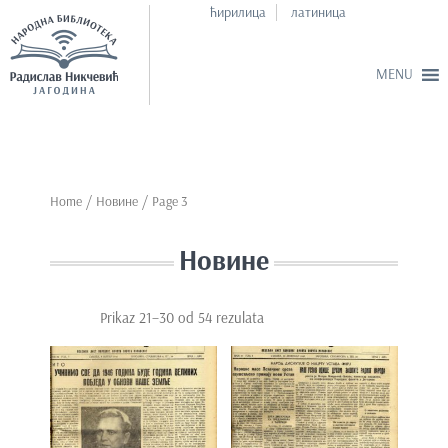
ћирилица
латиница
S
k
i
p
Home
/ Новине / Page 3
t
o
Новине
m
a
i
Prikaz 21–30 od 54 rezulata
n
c
o
n
t