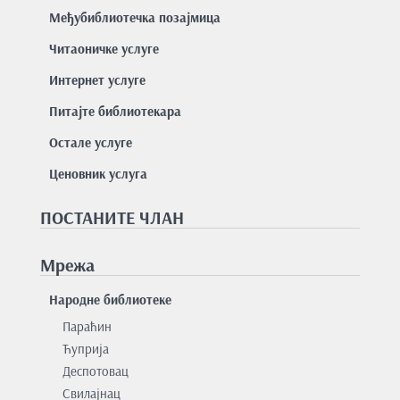
Међубиблиотечка позајмица
Читаоничке услуге
Интернет услуге
Питајте библиотекара
Остале услуге
Ценовник услуга
ПОСТАНИТЕ ЧЛАН
Мрежа
Народне библиотеке
Параћин
Ћуприја
Деспотовац
Свилајнац