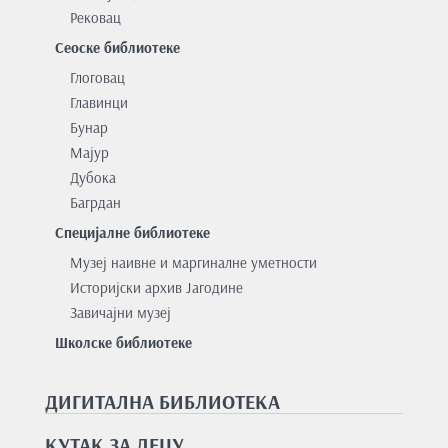
Рековац
Сеоске библиотеке
Глоговац
Главинци
Бунар
Мајур
Дубока
Багрдан
Специјалне библиотеке
Музеј наивне и маргиналне уметности
Историјски архив Јагодине
Завичајни музеј
Школске библиотеке
ДИГИТАЛНА БИБЛИОТЕКА
КУТАК ЗА ДЕЦУ