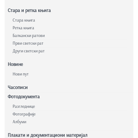
Стара и ретка књига
Стара књига
Ретка књига
Балкански ратови
Први светски рат
Други светски рат
Новине
Нови пут
Часописи
Фотодокумента
Разгледнице
Фотографије
Албуми
Плакати и документациони материјал