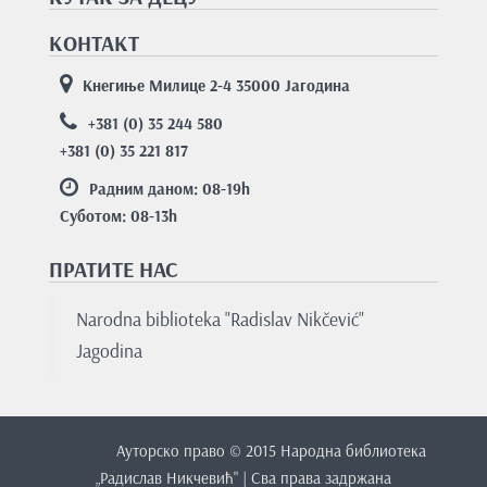
КОНТАКТ
Кнегиње Милице 2-4 35000 Јагодина
+381 (0) 35 244 580
+381 (0) 35 221 817
Радним даном: 08-19
h
Суботом: 08-13
h
ПРАТИТЕ НАС
Nаrodnа bibliotekа "Rаdislаv Nikčević"
Jаgodinа
Ауторско право © 2015 Народна библиотека
„Радислав Никчевић" | Сва права задржана