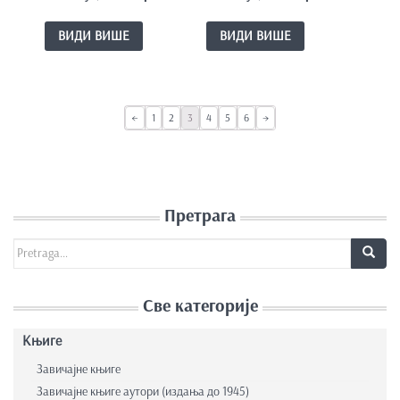
ВИДИ ВИШЕ
ВИДИ ВИШЕ
←
1
2
3
4
5
6
→
Претрага
Search for:
Све категорије
Књиге
Завичајне књиге
Завичајне књиге аутори (издања до 1945)