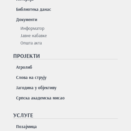
Библиотека данас
Документи
Информатор
Јавне набавке
Општа акта
ПРОЈЕКТИ
Агролиб
Слова на струју
Јагодина у објективу
Српска академска мисао
УСЛУГЕ
Позајмицa