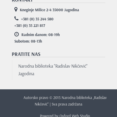
Kneginje Milice 2-4 35000 Jagodina
+381 (0) 35 244 580
+381 (0) 35 221 817
Radnim danom: 08-19
h
Subotom: 08-13
h
PRATITE NAS
Narodna biblioteka "Radislav Nikčević"
Jagodina
Autorsko pravo © 2015 Narodna biblioteka „Radislav
Nikčević" | Sva prava zadržana
Powered by
Oxford Web Studio