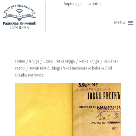
ћирилица
latinica
S
k
i
p
Home
/
Knjige
/
Stara i retka knjiga
/
Retka knjiga
/
Balkanski
t
ratovi
/ Jovan Ristić : biografske i memoarske beleške / od
o
Branka Petrovića
m
a
i
n
c
o
n
t