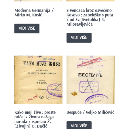
Moderna Germanija /
S Venčaca kroz osvećeno
Mirko M. Kosić
Kosovo : zabeleške s puta
/ od Sv.[Svetolika] R.
Milosavljevića
VIDI VIŠE
VIDI VIŠE
Kako moji žive : proste
Bespuće / Veljko Milićević
priče iz života našega
naroda / ispričao Ž.
VIDI VIŠE
[Živojin] O. Dačić