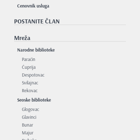
Cenovnik usluga
POSTANITE ČLAN
Mreža
Narodne biblioteke
Paraćin
Ćuprija
Despotovac
Svilajnac
Rekovac
Seoske biblioteke
Glogovac
Glavinci
Bunar
Majur