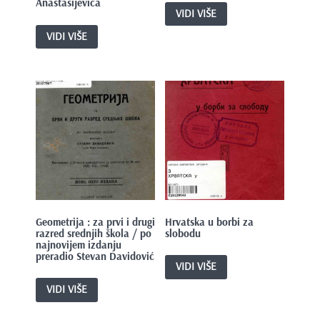
Anastasijevića
VIDI VIŠE
VIDI VIŠE
Geometrija : za prvi i drugi
Hrvatska u borbi za
razred srednjih škola / po
slobodu
najnovijem izdanju
preradio Stevan Davidović
VIDI VIŠE
VIDI VIŠE