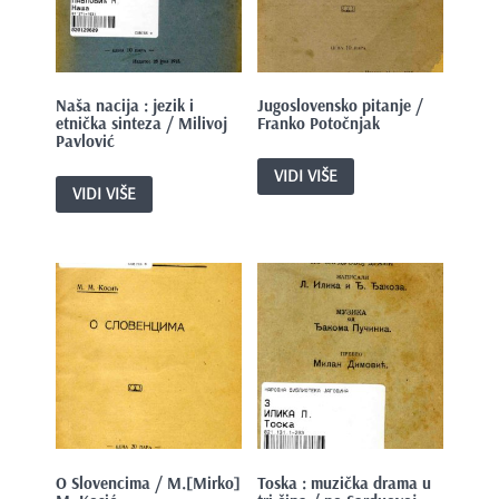
e
n
t
Naša nacija : jezik i
Jugoslovensko pitanje /
etnička sinteza / Milivoj
Franko Potočnjak
Pavlović
VIDI VIŠE
VIDI VIŠE
O Slovencima / M.[Mirko]
Toska : muzička drama u