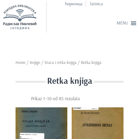
ћирилица
latinica
S
k
i
p
Home
/
Knjige
/
Stara i retka knjiga
/ Retka knjiga
t
o
Retka knjiga
m
a
i
Prikaz 1–10 od 85 rezulata
n
c
o
n
t