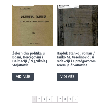
Železnička politika u
Hajduk Stanko : roman /
Bosni, Hercegovini i
Janko M. Veselinović ; u
Dalmaciji / N.[Nikola]
redakciji i s predgovorom
Stojanović
Jeremije Živanovića
VIDI VIŠE
VIDI VIŠE
1
2
3
4
…
7
8
9
→