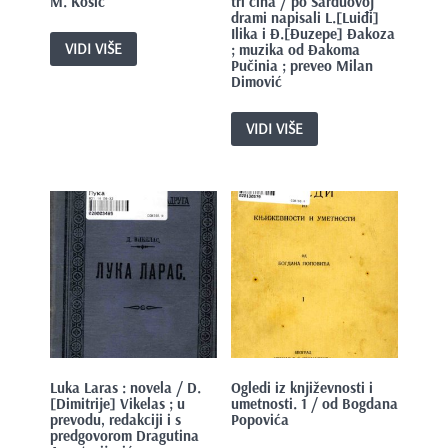
M. Kosić
tri čina / po Sarduovoj
drami napisali L.[Luiđi]
Ilika i Đ.[Đuzepe] Đakoza
VIDI VIŠE
; muzika od Đakoma
Pučinia ; preveo Milan
Dimović
VIDI VIŠE
Luka Laras : novela / D.
Ogledi iz književnosti i
[Dimitrije] Vikelas ; u
umetnosti. 1 / od Bogdana
prevodu, redakciji i s
Popovića
predgovorom Dragutina