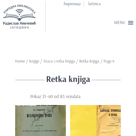
ћирилица
latinica
S
k
i
p
Home
/
Knjige
/
Stara i retka knjiga
/ Retka knjiga / Page 4
t
o
Retka knjiga
m
a
i
Prikaz 31–40 od 85 rezulata
n
c
o
n
t