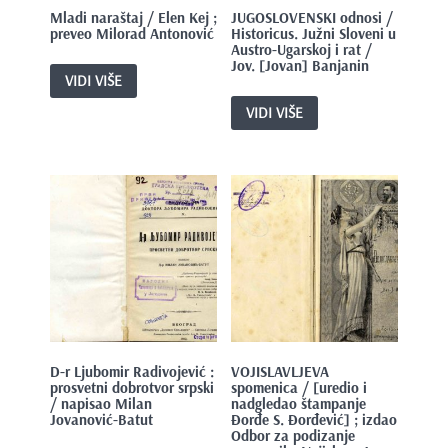
Mladi naraštaj / Elen Kej ;
JUGOSLOVENSKI odnosi /
preveo Milorad Antonović
Historicus. Južni Sloveni u
Austro-Ugarskoj i rat /
Jov. [Jovan] Banjanin
VIDI VIŠE
VIDI VIŠE
D-r Ljubomir Radivojević :
VOJISLAVLJEVA
prosvetni dobrotvor srpski
spomenica / [uredio i
/ napisao Milan
nadgledao štampanje
Jovanović-Batut
Đorđe S. Đorđević] ; izdao
Odbor za podizanje