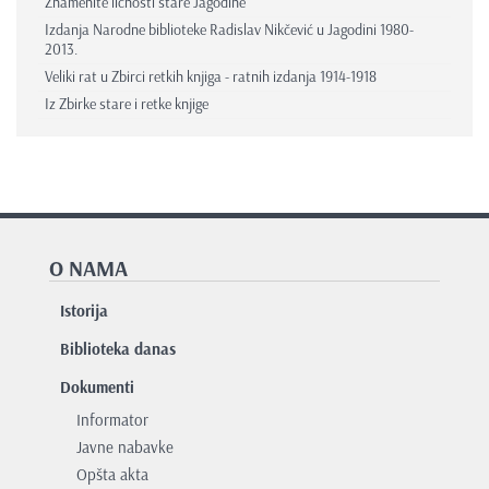
Znamenite ličnosti stare Jagodine
Izdanja Narodne biblioteke Radislav Nikčević u Jagodini 1980-
2013.
Veliki rat u Zbirci retkih knjiga - ratnih izdanja 1914-1918
Iz Zbirke stare i retke knjige
O NAMA
Istorija
Biblioteka danas
Dokumenti
Informator
Javne nabavke
Opšta akta