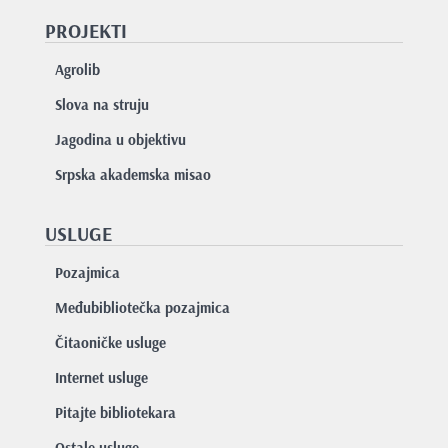
PROJEKTI
Agrolib
Slova na struju
Jagodina u objektivu
Srpska akademska misao
USLUGE
Pozajmica
Međubibliotečka pozajmica
Čitaoničke usluge
Internet usluge
Pitajte bibliotekara
Ostale usluge