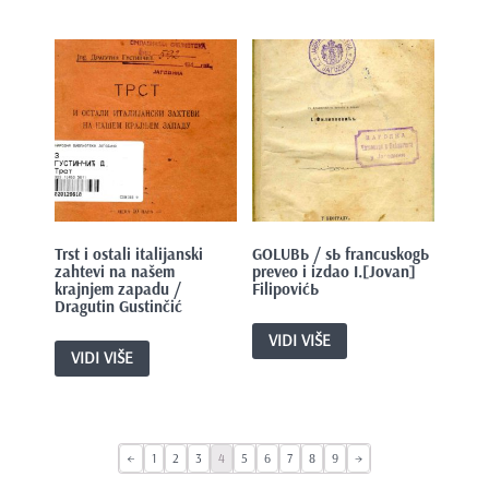
Trst i ostali italijanski
GOLUBЬ / sЬ francuskogЬ
zahtevi na našem
preveo i izdao I.[Jovan]
krajnjem zapadu /
FilipovićЬ
Dragutin Gustinčić
VIDI VIŠE
VIDI VIŠE
←
1
2
3
4
5
6
7
8
9
→