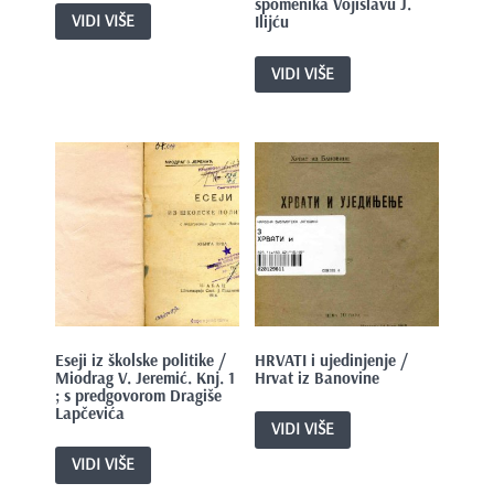
spomenika Vojislavu J.
VIDI VIŠE
Ilijću
VIDI VIŠE
Eseji iz školske politike /
HRVATI i ujedinjenje /
Miodrag V. Jeremić. Knj. 1
Hrvat iz Banovine
; s predgovorom Dragiše
Lapčevića
VIDI VIŠE
VIDI VIŠE