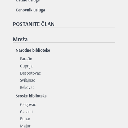
Cenovnik usluga
POSTANITE ČLAN
Mreža
Narodne biblioteke
Paraćin
Ćuprija
Despotovac
Svilajnac
Rekovac
Seoske biblioteke
Glogovac
Glavinci
Bunar
Majur