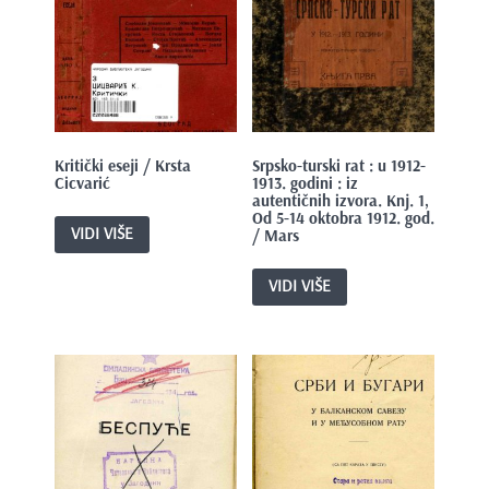
Kritički eseji / Krsta
Srpsko-turski rat : u 1912-
Cicvarić
1913. godini : iz
autentičnih izvora. Knj. 1,
Od 5-14 oktobra 1912. god.
VIDI VIŠE
/ Mars
VIDI VIŠE