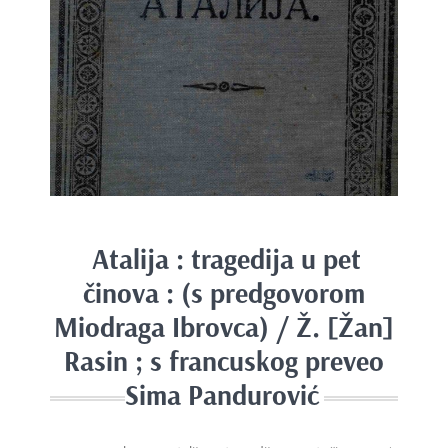
e
n
t
Atalija : tragedija u pet
činova : (s predgovorom
Miodraga Ibrovca) / Ž. [Žan]
Rasin ; s francuskog preveo
Sima Pandurović