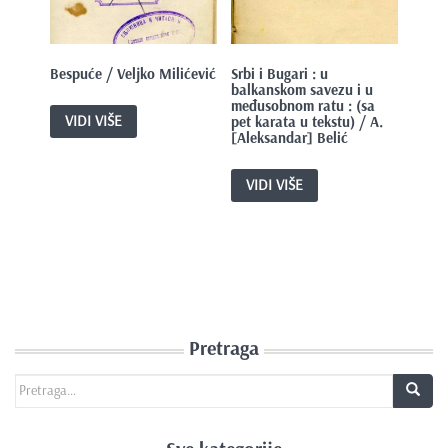
Bespuće / Veljko Milićević
Srbi i Bugari : u
balkanskom savezu i u
međusobnom ratu : (sa
VIDI VIŠE
pet karata u tekstu) / A.
[Aleksandar] Belić
VIDI VIŠE
Pretraga
Search for: