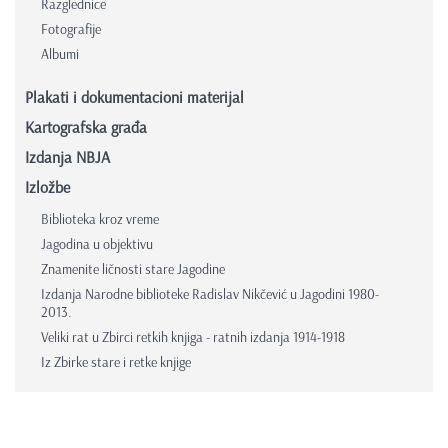
Razglednice
Fotografije
Albumi
Plakati i dokumentacioni materijal
Kartografska građa
Izdanja NBJA
Izložbe
Biblioteka kroz vreme
Jagodina u objektivu
Znamenite ličnosti stare Jagodine
Izdanja Narodne biblioteke Radislav Nikčević u Jagodini 1980-
2013.
Veliki rat u Zbirci retkih knjiga - ratnih izdanja 1914-1918
Iz Zbirke stare i retke knjige