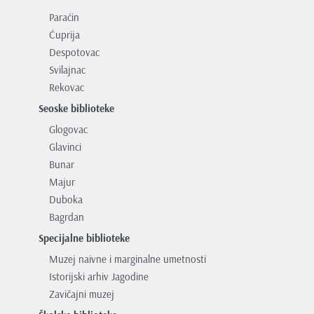
Paraćin
Ćuprija
Despotovac
Svilajnac
Rekovac
Seoske biblioteke
Glogovac
Glavinci
Bunar
Majur
Duboka
Bagrdan
Specijalne biblioteke
Muzej naivne i marginalne umetnosti
Istorijski arhiv Jagodine
Zavičajni muzej