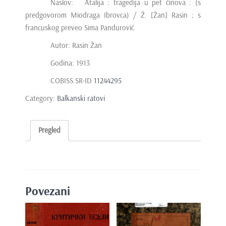
Naslov: Atalija : tragedija u pet činova : (s
predgovorom Miodraga Ibrovca) / Ž. [Žan] Rasin ; s
francuskog preveo Sima Pandurović
Autor: Rasin Žan
Godina: 1913
COBISS.SR-ID
11244295
Category:
Balkanski ratovi
Pregled
Povezani