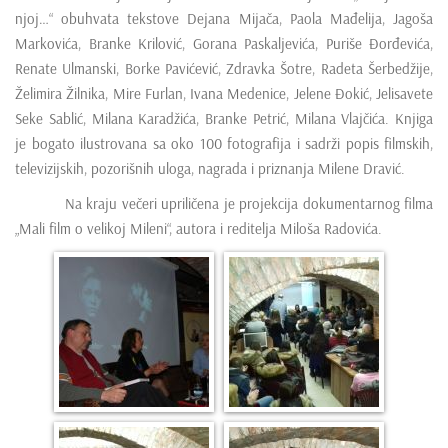
njoj…“ obuhvata tekstove Dejana Mijača, Paola Mađelija, Jagoša
Markovića, Branke Krilović, Gorana Paskaljevića, Puriše Đorđevića,
Renate Ulmanski, Borke Pavićević, Zdravka Šotre, Radeta Šerbedžije,
Želimira Žilnika, Mire Furlan, Ivana Medenice, Jelene Đokić, Jelisavete
Seke Sablić, Milana Karadžića, Branke Petrić, Milana Vlajčića. Knjiga
je bogato ilustrovana sa oko 100 fotografija i sadrži popis filmskih,
televizijskih, pozorišnih uloga, nagrada i priznanja Milene Dravić.
Na kraju večeri upriličena je projekcija dokumentarnog filma
„Mali film o velikoj Mileni“, autora i reditelja Miloša Radovića.