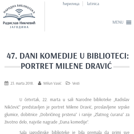
ћирилица
latinica
S
k
i
47. DANI KOMEDIJE U BIBLIOTECI:
p
PORTRET MILENE DRAVIĆ
t
o
m
23. marta 2018.
Milun Vasić
Vesti
a
i
U četvrtak, 22. marta u sali Narodne biblioteke „Radislav
n
Nikčević“ predstavljen je portret Milene Dravić, proslavljene srpske
c
glumice, dobitnice „Dobričinog prstena“ i ranije „Zlatnog ćurana“ za
o
životno delo, najviše nagrade „Dana komedije“.
n
t
Sala jagodinske biblioteke je bila premala da primi sve