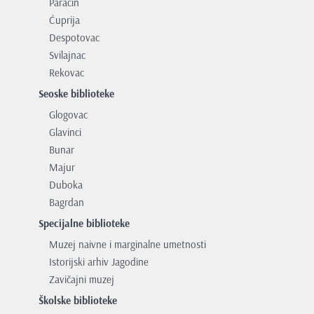
Paraćin
Ćuprija
Despotovac
Svilajnac
Rekovac
Seoske biblioteke
Glogovac
Glavinci
Bunar
Majur
Duboka
Bagrdan
Specijalne biblioteke
Muzej naivne i marginalne umetnosti
Istorijski arhiv Jagodine
Zavičajni muzej
Školske biblioteke