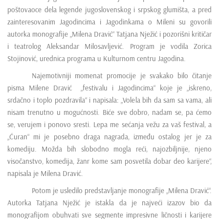
e
poštovaoce dela legende jugoslovenskog i srpskog glumišta, a pred
n
zainteresovanim Jagodincima i Jagodinkama o Mileni su govorili
t
autorka monografije „Milena Dravić“ Tatjana Nježić i pozorišni kritičar
i teatrolog Aleksandar Milosavljević. Program je vodila Zorica
Stojinović, urednica programa u Kulturnom centru Jagodina.
Najemotivniji momenat promocije je svakako bilo čitanje
pisma Milene Dravić „festivalu i Jagodincima“ koje je „iskreno,
srdačno i toplo pozdravila“ i napisala: „Volela bih da sam sa vama, ali
nisam trenutno u mogućnosti. Biće sve dobro, nadam se, pa ćemo
se, verujem i ponovo sresti. Lepa me sećanja vežu za vaš festival, a
„Ćuran“ mi je posebno draga nagrada, između ostalog jer je za
komediju. Možda bih slobodno mogla reći, najozbiljnije, njeno
visočanstvo, komedija, žanr kome sam posvetila dobar deo karijere“,
napisala je Milena Dravić.
Potom je usledilo predstavljanje monografije „Milena Dravić“.
Autorka Tatjana Nježić je istakla da je najveći izazov bio da
monografijom obuhvati sve segmente impresivne ličnosti i karijere