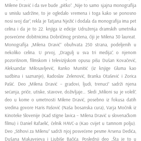
Milene Dravić i da sve bude „pitko“. „Nije to samo sjajna monografija
u smislu sadržine, to je ogledalo vremena i toga kako se ponosno
nosi svoj dar“, rekla je Tatjana Nježić i dodala da monografija ima pet
celina i da je to 22. knjiga iz edicije Udruženja dramskih umetnika
posvećene dobitnicima Dobričinog prstena, čiji je Milena 30 laureat.
Monografija „Milena Dravić“ obuhvata 250 strana, podeljenih u
nekoliko celina. U prvoj, „Dragulj u sva tri medija“, o njenom
pozorišnom, filmskom i televizijskom opusu pišu Dušan Kovačević,
Aleksandar Milosavljević, Ranko Munitić (iz knjige Gluma kao
sudbina i saznanje), Radoslav Zelenović, Branka Otašević i Zorica
Pašić. Deo „Milena Dravić – gradovi, ljudi, trenuci“ sadrži njena
sećanja, priče, utiske, stavove, doživljaje… Sledi „Milioni su je voleli“,
deo u kome o umetnosti Milene Dravić, posebno iz fokusa datih
sredina govore Haris Pašović (Naša bosanska cura), Varja Močnik iz
Kinoteke Slovenije (Kad stigne lavica – Milena Dravić u slovenačkom
filmu) i Daniel Rafaelić, čelnik HAVC-a (Kao cvijet u tamnom polju).
Deo „Stihovi za Milenu“ sadrži njoj posvećene pesme Arsena Dedića,
Dušana Makavejeva i Ljubiše Bačića. Poslednji deo „Šta je to u