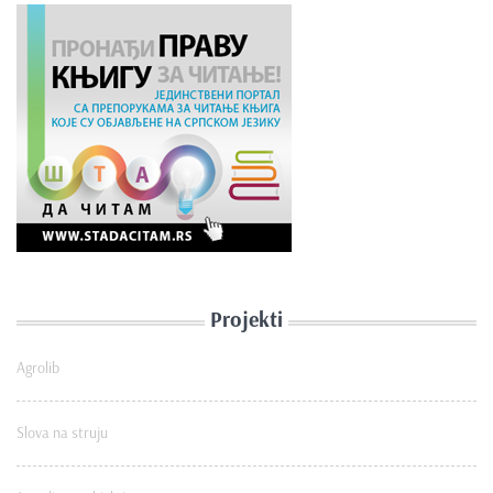
Projekti
Agrolib
Slova na struju