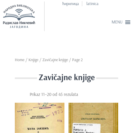
ћирилица
latinica
S
k
i
p
Home
/
Knjige
/ Zavičajne knjige / Page 2
t
o
Zavičajne knjige
m
a
i
Prikaz 11–20 od 45 rezulata
n
c
o
n
t