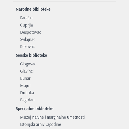
Narodne biblioteke
Paraćin
Ćuprija
Despotovac
Svilajnac
Rekovac
Seoske biblioteke
Glogovac
Glavinci
Bunar
Majur
Duboka
Bagrdan
Specijalne biblioteke
Muzej naivne i marginalne umetnosti
Istorijski arhiv Jagodine