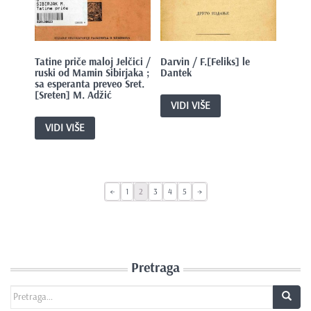
Tatine priče maloj Jelčici /
Darvin / F.[Feliks] le
ruski od Mamin Sibirjaka ;
Dantek
sa esperanta preveo Sret.
[Sreten] M. Adžić
VIDI VIŠE
VIDI VIŠE
←
1
2
3
4
5
→
Pretraga
Search for: