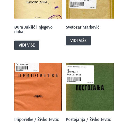
e
n
t
Đura Jakšić i njegovo
Svetozar Marković
doba
VIDI VIŠE
VIDI VIŠE
Pripovetke / Živko Jevtić
Postojanja / Živko Jevtić