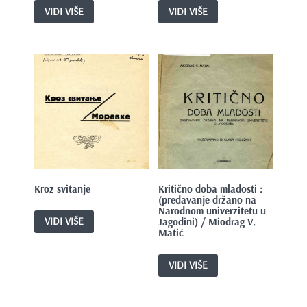
VIDI VIŠE
VIDI VIŠE
Kroz svitanje
Kritično doba mladosti :
(predavanje držano na
Narodnom univerzitetu u
VIDI VIŠE
Jagodini) / Miodrag V.
Matić
VIDI VIŠE