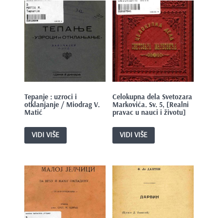
Tepanje : uzroci i
Celokupna dela Svetozara
otklanjanje / Miodrag V.
Markovića. Sv. 5, [Realni
Matić
pravac u nauci i životu]
VIDI VIŠE
VIDI VIŠE