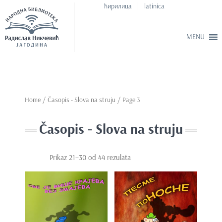
ћирилица
latinica
S
k
i
p
Home
/ Časopis - Slova na struju / Page 3
t
o
Časopis - Slova na struju
m
a
i
Prikaz 21–30 od 44 rezulata
n
c
o
n
t