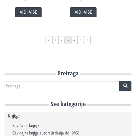
VIDI VIŠE
VIDI VIŠE
←
1
2
3
4
5
→
Pretraga
Search for:
Sve kategorije
Knjige
Zavičajne knjige
Zavičajne knjige autori (izdanja do 1945)