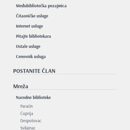
Međubibliotečka pozajmica
Čitaoničke usluge
Internet usluge
Pitajte bibliotekara
Ostale usluge
Cenovnik usluga
POSTANITE ČLAN
Mreža
Narodne biblioteke
Paraćin
Ćuprija
Despotovac
Svilajnac