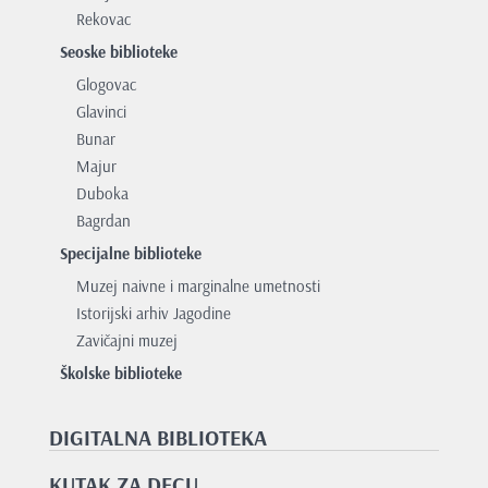
Rekovac
Seoske biblioteke
Glogovac
Glavinci
Bunar
Majur
Duboka
Bagrdan
Specijalne biblioteke
Muzej naivne i marginalne umetnosti
Istorijski arhiv Jagodine
Zavičajni muzej
Školske biblioteke
DIGITALNA BIBLIOTEKA
KUTAK ZA DECU