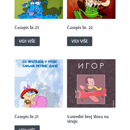
e
n
t
Časopis br.23
Časopis br. 22
VIDI VIŠE
VIDI VIŠE
Časopis br.21
Vanredni broj Slova na
struju