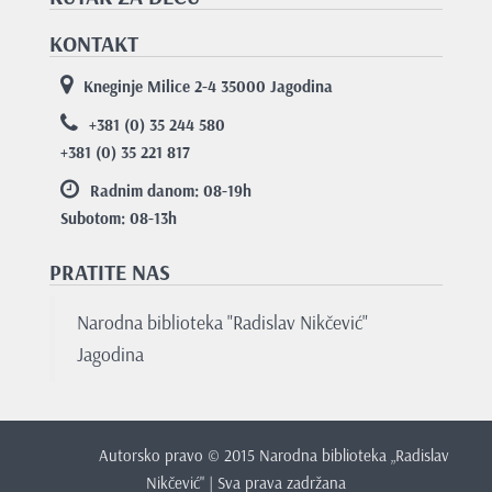
KONTAKT
Kneginje Milice 2-4 35000 Jagodina
+381 (0) 35 244 580
+381 (0) 35 221 817
Radnim danom: 08-19
h
Subotom: 08-13
h
PRATITE NAS
Narodna biblioteka "Radislav Nikčević"
Jagodina
Autorsko pravo © 2015 Narodna biblioteka „Radislav
Nikčević" | Sva prava zadržana