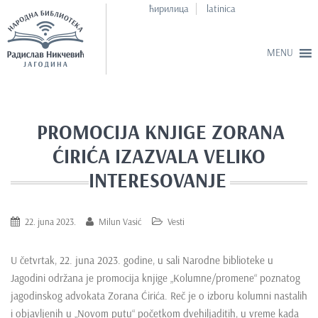
ћирилица
latinica
S
k
i
PROMOCIJA KNJIGE ZORANA
p
ĆIRIĆA IZAZVALA VELIKO
t
o
INTERESOVANJE
m
a
22. juna 2023.
Milun Vasić
Vesti
i
n
c
U četvrtak, 22. juna 2023. godine, u sali Narodne biblioteke u
o
Jagodini održana je promocija knjige „Kolumne/promene“ poznatog
n
jagodinskog advokata Zorana Ćirića. Reč je o izboru kolumni nastalih
t
i objavljenih u „Novom putu“ početkom dvehiljaditih, u vreme kada