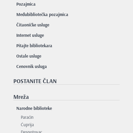
Pozajmica
Međubibliotečka pozajmica
Čitaoničke usluge
Internet usluge
Pitajte bibliotekara
Ostale usluge
Cenovnik usluga
POSTANITE ČLAN
Mreža
Narodne biblioteke
Paraćin
Ćuprija
Despotovac