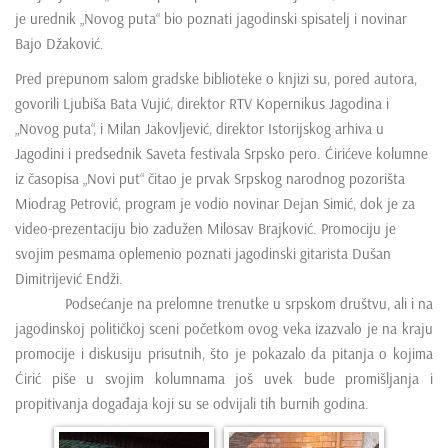
e
je urednik „Novog puta“ bio poznati jagodinski spisatelj i novinar
n
Bajo Džaković.
t
Pred prepunom salom gradske biblioteke o knjizi su, pored autora,
govorili Ljubiša Bata Vujić, direktor RTV Kopernikus Jagodina i
„Novog puta“, i Milan Jakovljević, direktor Istorijskog arhiva u
Jagodini i predsednik Saveta festivala Srpsko pero. Ćirićeve kolumne
iz časopisa „Novi put“ čitao je prvak Srpskog narodnog pozorišta
Miodrag Petrović, program je vodio novinar Dejan Simić, dok je za
video-prezentaciju bio zadužen Milosav Brajković. Promociju je
svojim pesmama oplemenio poznati jagodinski gitarista Dušan
Dimitrijević Endži.
Podsećanje na prelomne trenutke u srpskom društvu, ali i na
jagodinskoj političkoj sceni početkom ovog veka izazvalo je na kraju
promocije i diskusiju prisutnih, što je pokazalo da pitanja o kojima
Ćirić piše u svojim kolumnama još uvek bude promišljanja i
propitivanja događaja koji su se odvijali tih burnih godina.