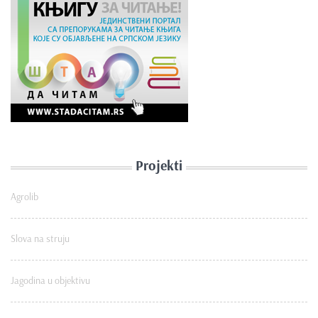
Projekti
Agrolib
Slova na struju
Jagodina u objektivu