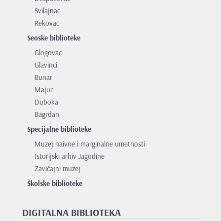
Svilajnac
Rekovac
Seoske biblioteke
Glogovac
Glavinci
Bunar
Majur
Duboka
Bagrdan
Specijalne biblioteke
Muzej naivne i marginalne umetnosti
Istorijski arhiv Jagodine
Zavičajni muzej
Školske biblioteke
DIGITALNA BIBLIOTEKA