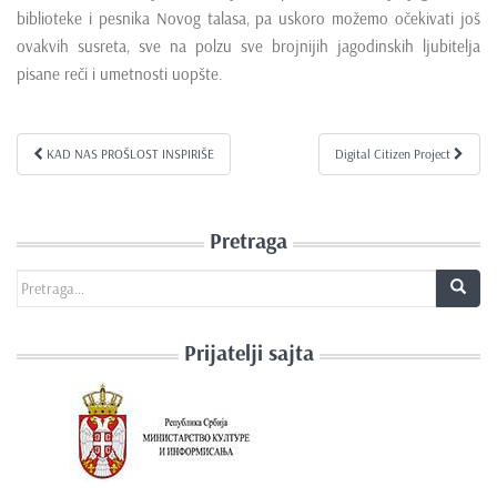
biblioteke i pesnika Novog talasa, pa uskoro možemo očekivati još
ovakvih susreta, sve na polzu sve brojnijih jagodinskih ljubitelja
pisane reči i umetnosti uopšte.
KAD NAS PROŠLOST INSPIRIŠE
Digital Citizen Project
Kretanje članka
Pretraga
Search for:
Prijatelji sajta