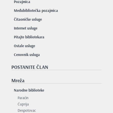
Pozajmica
Međubibliotečka pozajmica
Čitaoničke usluge
Internet usluge
Pitajte bibliotekara
Ostale usluge
Cenovnik usluga
POSTANITE ČLAN
Mreža
Narodne biblioteke
Paraćin
Ćuprija
Despotovac