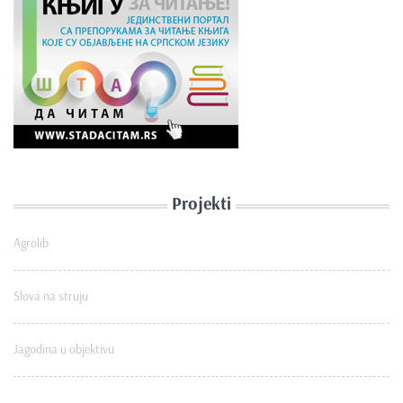
Projekti
Agrolib
Slova na struju
Jagodina u objektivu