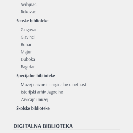
Svilajnac
Rekovac
Seoske biblioteke
Glogovac
Glavinci
Bunar
Majur
Duboka
Bagrdan
Specijalne biblioteke
Muzej naivne i marginalne umetnosti
Istorijski arhiv Jagodine
Zavičajni muzej
Školske biblioteke
DIGITALNA BIBLIOTEKA