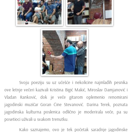
Svoju poeziju su uz učešće i nekolicine najmlađih pesnika
ove letnje večeri kazivali Kristina Bigić Makić, Miroslav Damjanović i
Vladan Ranković, dok je veče gitarom oplemenio renomirani
jagodinski muzičar Goran Ćine Stevanović. Darina Terek, poznata
jagodinska kulturna poslenica odlično je moderirala veče, pa su
posetioci uživali u svakom trenutku.
Kako saznajemo, ovo je tek početak saradnje jagodinske