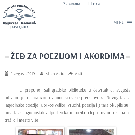
ћирилица
latinica
S
k
i
ŽEĐ ZA POEZIJOM I AKORDIMA
p
t
o
9. avgusta 2019.
Milun Vasić
Vesti
m
a
U prepunoj sali gradske biblioteke u četvrtak 8. avgusta
i
održano je inspirativno i zanimljivo veče predstavnika Novog talasa
n
jagodinske poezije. Uprkos velikoj vrućini, poezija i gitara okupile su i
c
novi talas jagodinskih zaljubljenika u muziku i lepu pisanu reč, pa se
o
tražilo i mesto više.
n
t